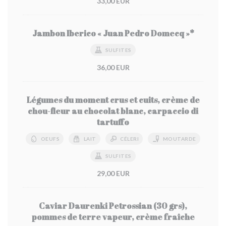
33,00 EUR
Jambon Iberico « Juan Pedro Domecq »*
SULFITES
36,00 EUR
Légumes du moment crus et cuits, crème de
chou-fleur au chocolat blanc, carpaccio di
tartuffo
OEUFS
LAIT
CÉLERI
MOUTARDE
SULFITES
29,00 EUR
Caviar Daurenki Petrossian (30 grs),
pommes de terre vapeur, crème fraîche