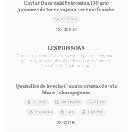
Caviar Daurenki Petrossian (30 grs)
/pommes de terre vapeur/ crème fraîche
POISSONS
125,00 EUR
LES POISSONS
Garniture au choix Haricots verts / épinards / légumes
grillés / gratin dauphinois / frites / purée / pomme
Grenaille / riz / quinoa rouge
Quenelles de brochet / sauce crustacés / riz
blanc / champignons
GLUTEN
CRUSTACÉS
OEUFS
POISSONS
LAIT
SULFITES
28,00 EUR