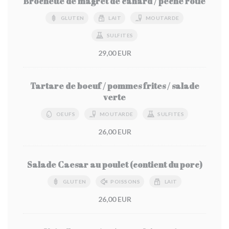
Brochette de magret de canard / pêche rôtie
GLUTEN
LAIT
MOUTARDE
SULFITES
29,00 EUR
Tartare de boeuf / pommes frites / salade
verte
OEUFS
MOUTARDE
SULFITES
26,00 EUR
Salade Caesar au poulet (contient du porc)
GLUTEN
POISSONS
LAIT
26,00 EUR