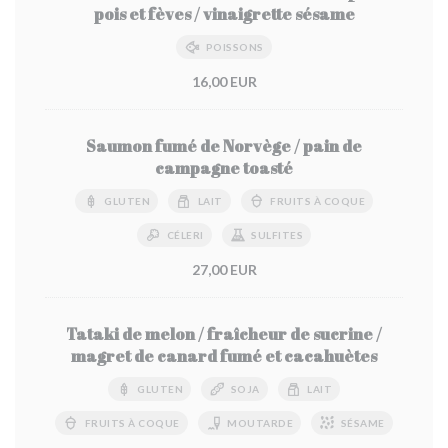
pois et fèves / vinaigrette sésame
POISSONS
16,00 EUR
Saumon fumé de Norvège / pain de
campagne toasté
GLUTEN
LAIT
FRUITS À COQUE
CÉLERI
SULFITES
27,00 EUR
Tataki de melon / fraîcheur de sucrine /
magret de canard fumé et cacahuètes
GLUTEN
SOJA
LAIT
FRUITS À COQUE
MOUTARDE
SÉSAME