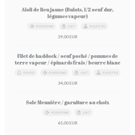
Aïoli de lieu jaune (Bulots, 1/2 oeuf dur,
légumes vapeur)
POISSONS
LAIT
SULFITES
29,00 EUR
Filet de haddock / oeuf poché / pommes de
terre vapeur / épinards frais / beurre blanc
OEUFS
POISSONS
LAIT
SULFITES
34,00 EUR
Sole Meunière / garniture au choix
POISSONS
LAIT
65,00 EUR