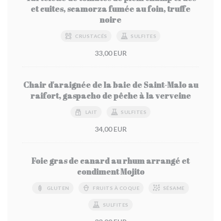
et cuites, scamorza fumée au foin, truffe
noire
CRUSTACÉS
SULFITES
33,00 EUR
Chair d'araignée de la baie de Saint-Malo au
raifort, gaspacho de pêche à la verveine
LAIT
SULFITES
34,00 EUR
Foie gras de canard au rhum arrangé et
condiment Mojito
GLUTEN
FRUITS À COQUE
SÉSAME
SULFITES