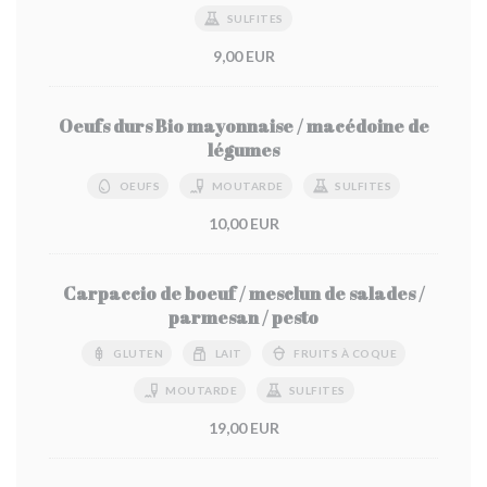
SULFITES
9,00 EUR
Oeufs durs Bio mayonnaise / macédoine de
légumes
OEUFS
MOUTARDE
SULFITES
10,00 EUR
Carpaccio de boeuf / mesclun de salades /
parmesan / pesto
GLUTEN
LAIT
FRUITS À COQUE
MOUTARDE
SULFITES
19,00 EUR