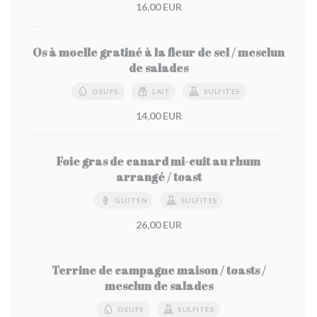
16,00 EUR
Os à moelle gratiné à la fleur de sel / mesclun
de salades
OEUFS
LAIT
SULFITES
14,00 EUR
Foie gras de canard mi-cuit au rhum
arrangé / toast
GLUTEN
SULFITES
26,00 EUR
Terrine de campagne maison / toasts /
mesclun de salades
OEUFS
SULFITES