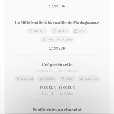
17,00 EUR
Le Millefeuille à la vanille de Madagascar
GLUTEN
OEUFS
LAIT
FRUITS À COQUE
17,00 EUR
Crêpes Suzette
flambées au Grand-Marnier
GLUTEN
OEUFS
LAIT
SULFITES
17,00 EUR
13,00 EUR
Normal
En Petite.
Profiteroles au chocolat