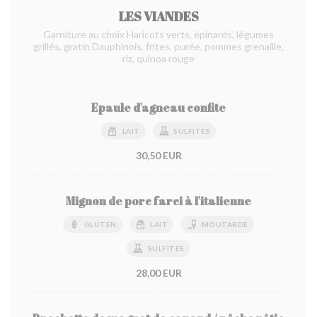
LES VIANDES
Garniture au choix Haricots verts, épinards, légumes
grillés, gratin Dauphinois, frites, purée, pommes grenaille,
riz, quinoa rouge
Epaule d'agneau confite
LAIT
SULFITES
30,50 EUR
Mignon de porc farci à l'italienne
GLUTEN
LAIT
MOUTARDE
SULFITES
28,00 EUR