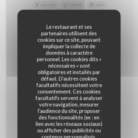
GLUTEN
OEUFS
LAIT
FRUITS À COQUE
10,50 EUR
14,00 EUR
Le restaurant et ses
partenaires utilisent des
cookies sur ce site, pouvant
Coupe de fruits rouges
impliquer la collecte de
données à caractère
18,00 EUR
personnel. Les cookies dits «
Normal
nécessaires » sont
obligatoires et installés par
défaut. D'autres cookies
Glaces et sorbets
facultatifs nécessitent votre
Parfum glaces : Vanille, Chocolat noir, Café, ,Pistache
consentement. Ces cookies
Parfum sorbets : Framboise, abricot, citron jaune,
facultatifs servent à analyser
verveine
votre navigation, mesurer
l'audience du site, proposer
des fonctionnalités (ex : en
Glaces et sorbets "Maison"
lien avec les réseaux sociaux)
ou afficher des publicités ou
Glaces : Vanille, Café, Chocolat Sorbets : Citron vert,
Mangue, Abricot, Framboise, Noix de coco
contenus personnalisés.