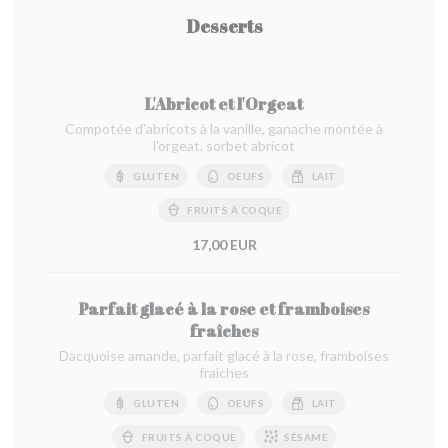
Desserts
L'Abricot et l'Orgeat
Compotée d'abricots à la vanille, ganache montée à
l'orgeat, sorbet abricot
GLUTEN
OEUFS
LAIT
FRUITS À COQUE
17,00 EUR
Parfait glacé à la rose et framboises
fraîches
Dacquoise amande, parfait glacé à la rose, framboises
fraîches
GLUTEN
OEUFS
LAIT
FRUITS À COQUE
SÉSAME