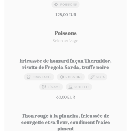
POISSONS
125,00 EUR
Poissons
Selon arrivage
Fricassée de homard façon Thermidor,
risotto de Fregola Sarda, truffe noire
CRUSTACÉS
POISSONS
SOJA
SÉSAME
SULFITES
60,00 EUR
Thon rouge à la plancha, fricassée de
courgette et sa fleur, condiment fraise
piment