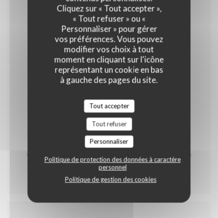
Cliquez sur « Tout accepter »,
OEUFS
LAIT
FRUITS À COQUE
« Tout refuser » ou «
13,00 EUR
Personnaliser » pour gérer
vos préférences. Vous pouvez
modifier vos choix à tout
Café & Mignardises
moment en cliquant sur l'icône
représentant un cookie en bas
GLUTEN
OEUFS
LAIT
à gauche des pages du site.
FRUITS À COQUE
Tout accepter
5,50 EUR
Tout refuser
* Contient du porc
Personnaliser
Carte des produits allergènes à votre disposition
Carte réalisée par notre Chef Johann Staskiewicz et sa
Politique de protection des données à caractère
brigade
personnel
Politique de gestion des cookies