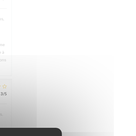
ps,
rme
e à
rons
3
/5
s.