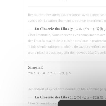
Restaurant tres agreable, personnel avec expertise, 
avec goût. Location charmante, pour un experience qu
La Closerie des Lilas
はこのレビューに返信
Cher Emanuele, Nous recevons vos compliments avec 
des lieux, la qualité de la cuisine ainsi que le profes
la fois simple, raffinée et pleine de saveurs reflète 
grand plaisir à vous accueillir de nouveau à La Closeri
Simon
F
2026-08-04
- 19:00 - ゲスト 5
Bel endroit et excellente nourriture Mais dommage que
La Closerie des Lilas
はこのレビューに返信
Cher Simon, Nous vous remercions d’avoir pris le t