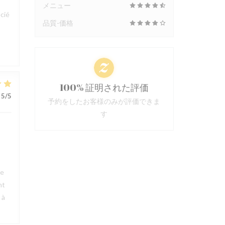
メニュー
cié
品質-価格
100% 証明された評価
5
/5
予約をしたお客様のみが評価できま
す
ue
nt
 à