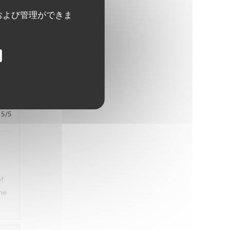
ons
および管理ができま
5
/5
5
/5
of
the