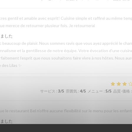
tres gentil et amable avec esprit! Cuisine simple et raffiné au même tem
e merece de retourner plusieur fois. Je retournerai
しました
beaucoup de plaisir. Nous sommes ravis que vous ayez apprécié le cha
sionnalisme et la gentillesse de notre équipe. Votre évocation d’une cuisin
parfaitement l’esprit que nous souhaitons faire vivre à nos hôtes. Nous au
e des Lilas ✨
サービス
:
3
/5
雰囲気
:
4
/5
メニュー
:
5
/5
品質-価格
:
 le restaurant Bel n’offre aucune flexibilité sur le menu pour les enfant
しました
emps de partager votre expérience. Nous sommes heureux que vous ayez