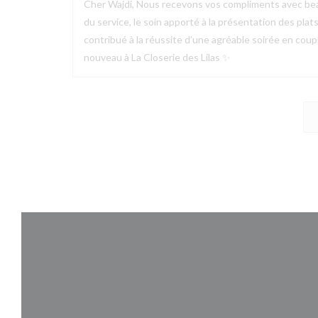
Cher Wajdi, Nous recevons vos compliments avec bea
du service, le soin apporté à la présentation des plat
contribué à la réussite d’une agréable soirée en couple
nouveau à La Closerie des Lilas ✨