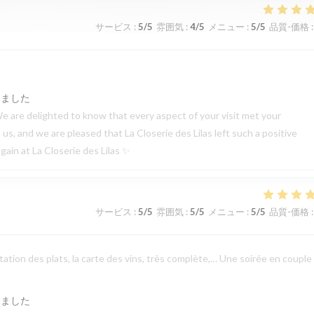
サービス
:
5
/5
雰囲気
:
4
/5
メニュー
:
5
/5
品質-価格
:
しました
e are delighted to know that every aspect of your visit met your
s, and we are pleased that La Closerie des Lilas left such a positive
ain at La Closerie des Lilas ✨
サービス
:
5
/5
雰囲気
:
5
/5
メニュー
:
5
/5
品質-価格
:
sentation des plats, la carte des vins, très complète,… Une soirée en couple
しました