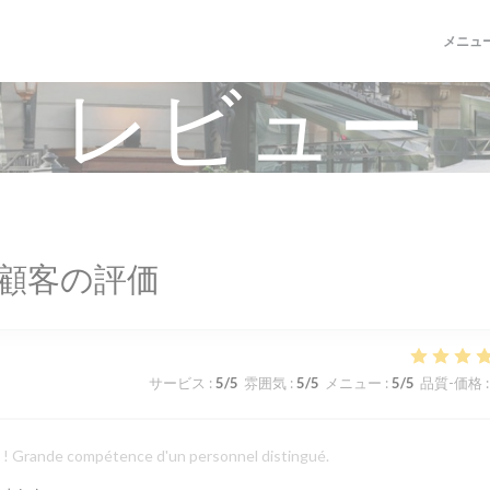
メニュ
レビュー
顧客の評価
サービス
:
5
/5
雰囲気
:
5
/5
メニュー
:
5
/5
品質-価格
:
ts ! Grande compétence d'un personnel distingué.