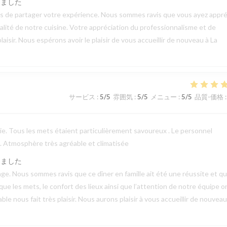
しました
mps de partager votre expérience. Nous sommes ravis que vous ayez appré
qualité de notre cuisine. Votre appréciation du professionnalisme et de
aisir. Nous espérons avoir le plaisir de vous accueillir de nouveau à La
サービス
:
5
/5
雰囲気
:
5
/5
メニュー
:
5
/5
品質-価格
:
erie. Tous les mets étaient particulièrement savoureux . Le personnel
 . Atmosphère très agréable et climatisée
しました
e. Nous sommes ravis que ce dîner en famille ait été une réussite et q
 que les mets, le confort des lieux ainsi que l’attention de notre équipe o
 nous fait très plaisir. Nous aurons plaisir à vous accueillir de nouveau