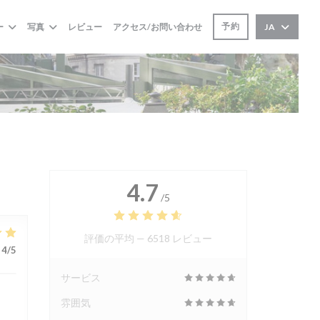
予約
ー
写真
レビュー
アクセス/お問い合わせ
JA
4.7
/5
評価の平均 —
6518 レビュー
4
/5
サービス
雰囲気