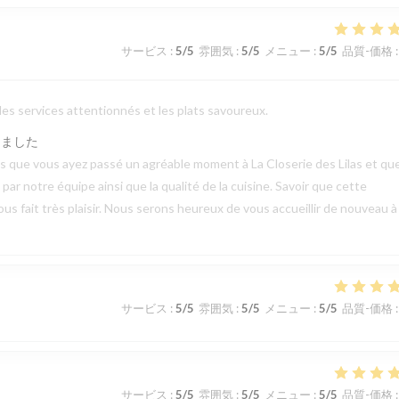
サービス
:
5
/5
雰囲気
:
5
/5
メニュー
:
5
/5
品質-価格
:
 les services attentionnés et les plats savoureux.
しました
vis que vous ayez passé un agréable moment à La Closerie des Lilas et qu
ar notre équipe ainsi que la qualité de la cuisine. Savoir que cette
us fait très plaisir. Nous serons heureux de vous accueillir de nouveau à
サービス
:
5
/5
雰囲気
:
5
/5
メニュー
:
5
/5
品質-価格
:
サービス
:
5
/5
雰囲気
:
5
/5
メニュー
:
5
/5
品質-価格
: