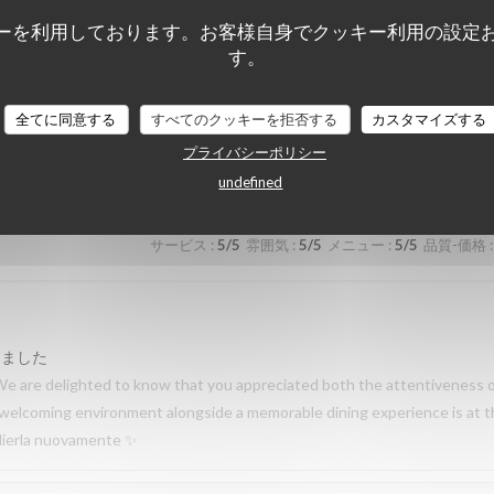
de la cuisine. Nous prenons également note de vos remarques. Nous espér
ーを利用しております。お客様自身でクッキー利用の設定
serie des Lilas ✨
す。
全てに同意する
すべてのクッキーを拒否する
カスタマイズする
サービス
:
5
/5
雰囲気
:
5
/5
メニュー
:
5
/5
品質-価格
:
プライバシーポリシー
undefined
サービス
:
5
/5
雰囲気
:
5
/5
メニュー
:
5
/5
品質-価格
:
しました
We are delighted to know that you appreciated both the attentiveness 
 a welcoming environment alongside a memorable dining experience is at 
oglierla nuovamente ✨