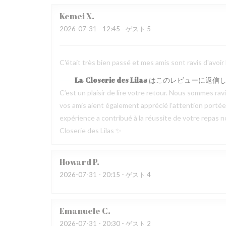
Kemei
X
2026-07-31
- 12:45 - ゲスト 5
C'était très bien passé et mes amis sont ravis d'avoir
La Closerie des Lilas
はこのレビューに返信
C’est un plaisir de lire votre retour. Nous sommes ra
vos amis aient également apprécié l’attention portée p
expérience a contribué à la réussite de votre repas no
Closerie des Lilas ✨
Howard
P
2026-07-31
- 20:15 - ゲスト 4
Emanuele
C
2026-07-31
- 20:30 - ゲスト 2