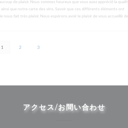
ucoup de plaisir. Nous sommes heureux que vous ayez apprécié la quali
s ainsi que notre carte des vins. Savoir que ces différents éléments ont
 nous fait très plaisir. Nous espérons avoir le plaisir de vous accueillir d
1
2
3
アクセス/お問い合わせ