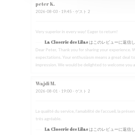
peter
K
2026-08-03
- 19:45 - ゲスト 2
Very superior in every way! Eager to return!
La Closerie des Lilas
はこのレビューに返信
Dear Peter, Thank you for sharing your experience. W
expectations. Your enthusiasm means a great deal to u
impression. We would be delighted to welcome you ag
Wajdi
M
2026-08-01
- 19:00 - ゲスト 2
La qualité du service, l’amabilité de l’accueil, la pré
très agréable.
La Closerie des Lilas
はこのレビューに返信