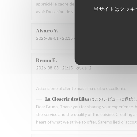
apprécié le cadre de la maison ainsi que la qualité 
当サイトはクッキ
avoir l’occasion de vous accueillir de nouveau à La Clo
Alvaro
V
2026-08-01
- 20:15 - ゲスト 3
Bruno
E
2026-08-03
- 21:15 - ゲスト 2
Attenzione al cliente massima e cibo eccellente
La Closerie des Lilas
はこのレビューに返信
Dear Bruno, Thank you for sharing your experience. 
the service and the quality of the cuisine. Creating
heart of what we strive to offer. Saremo lieti di acc