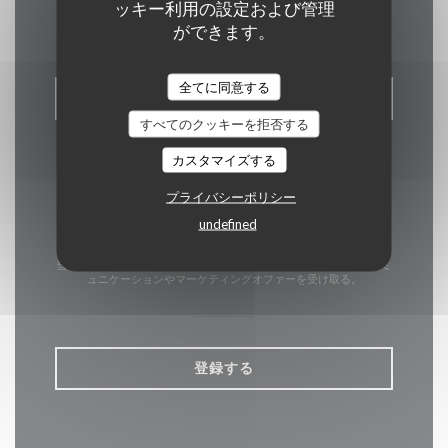
お問い合わせ
ッキー利用の設定および管理
ができます。
全てに同意する
予約
すべてのクッキーを拒否する
カスタマイズする
プライバシーポリシー
undefined
ニュースレター
*
当社のニュースレターを購読し、当社からのEメールによる個別コミ
ュニケーションやマーケティングオファーを受け取る。
登録する