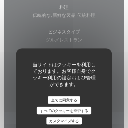
料理
伝統的な, 新鮮な製品, 伝統料理
ビジネスタイプ
グルメレストラン
サービス
当サイトはクッキーを利用し
ベランダ, Wi-Fi, エアコン, , バリアフリーアクセ
ております。お客様自身でク
ス
ッキー利用の設定および管理
ができます。
ご利用可能なお支払い方法
ユニオンペイ, 現金, ビザ, アメックス
全てに同意する
すべてのクッキーを拒否する
カスタマイズする
営業時間