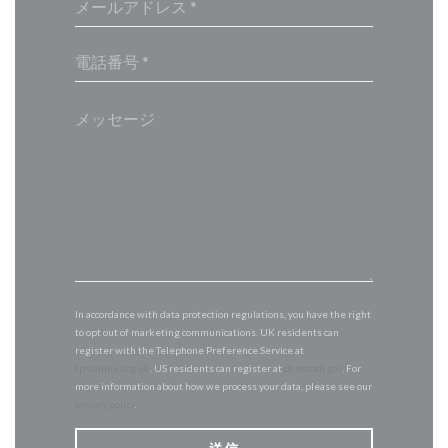
In accordance with data protection regulations, you have the right
to opt out of marketing communications. UK residents can
register with the Telephone Preference Service at
tpsonline.org.uk
. US residents can register at
donotcall.gov
. For
more information about how we process your data, please see our
privacy policy
.