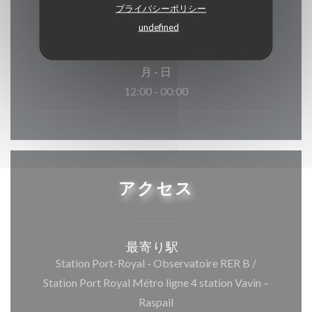
プライバシーポリシー
undefined
月
-
日
12:00 - 00:00
アクセス
最寄り駅
Station Port-Royal - Observatoire RER B /
Station Port Royal Métro ligne 4 station Vavin –
Raspail