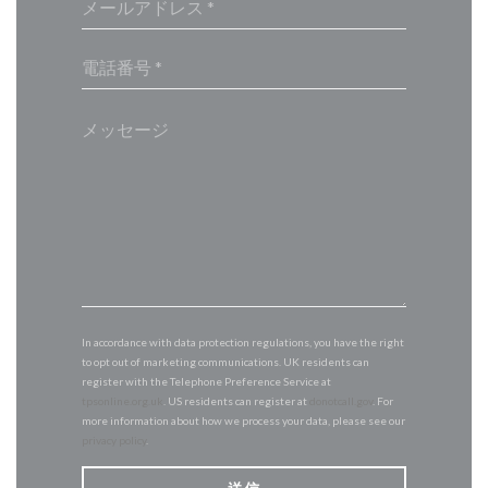
In accordance with data protection regulations, you have the right
to opt out of marketing communications. UK residents can
register with the Telephone Preference Service at
tpsonline.org.uk
. US residents can register at
donotcall.gov
. For
more information about how we process your data, please see our
privacy policy
.