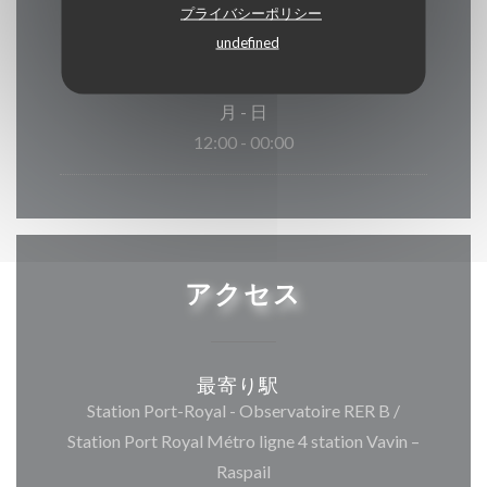
プライバシーポリシー
undefined
月
-
日
12:00 - 00:00
アクセス
最寄り駅
Station Port-Royal - Observatoire RER B /
Station Port Royal Métro ligne 4 station Vavin –
Raspail