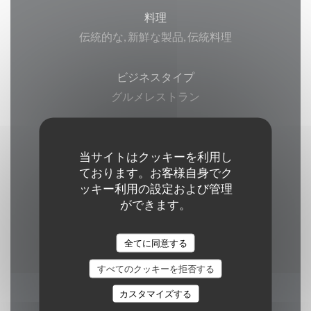
料理
伝統的な, 新鮮な製品, 伝統料理
ビジネスタイプ
グルメレストラン
サービス
当サイトはクッキーを利用し
ベランダ, Wi-Fi, エアコン, , バリアフリーアクセ
ております。お客様自身でク
ス
ッキー利用の設定および管理
ができます。
ご利用可能なお支払い方法
ユニオンペイ, 現金, ビザ, アメックス
全てに同意する
すべてのクッキーを拒否する
カスタマイズする
営業時間