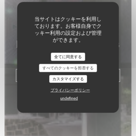
当サイトはクッキーを利用し
ております。お客様自身でク
ッキー利用の設定および管理
ができます。
La Closerie des Lilas
全てに同意する
グルメレストラン
|
PARIS
すべてのクッキーを拒否する
予約
カスタマイズする
プライバシーポリシー
undefined