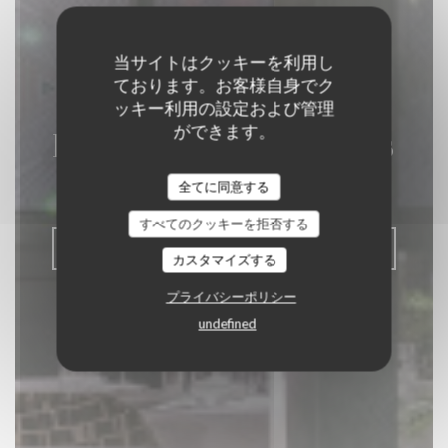
当サイトはクッキーを利用し
ております。お客様自身でク
ッキー利用の設定および管理
ができます。
La Closerie des Lilas
全てに同意する
グルメレストラン
|
PARIS
すべてのクッキーを拒否する
予約
カスタマイズする
プライバシーポリシー
undefined