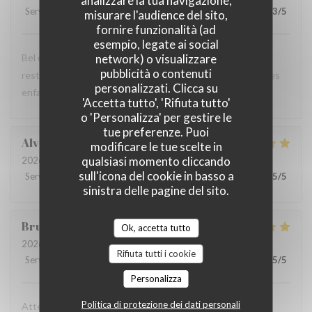
analizzare la tua navigazione,
Servizio
:
3
/5
Atmosfera
:
4
/5
Cucina
:
5
/5
Qualità / Prezzo
:
3
/5
misurare l'audience del sito,
fornire funzionalità (ad
esempio, legate ai social
Bel endroit et excellente nourriture Mais dommage que le
network) o visualizzare
pubblicità o contenuti
restaurant Bel n’offre aucune flexibilité sur le menu pour les
personalizzati. Clicca su
enfants.
'Accetta tutto', 'Rifiuta tutto'
o 'Personalizza' per gestire le
tue preferenze. Puoi
Alvaro
V
modificare le tue scelte in
qualsiasi momento cliccando
2026-08-01
- 20:15 - Ospiti 3
sull'icona del cookie in basso a
Servizio
:
5
/5
Atmosfera
:
5
/5
Cucina
:
5
/5
Qualità / Prezzo
:
5
/5
sinistra delle pagine del sito.
Bruno
E
Ok, accetta tutto
2026-08-03
- 21:15 - Ospiti 2
Rifiuta tutti i cookie
Servizio
:
5
/5
Atmosfera
:
5
/5
Cucina
:
5
/5
Qualità / Prezzo
:
5
/5
Personalizza
Politica di protezione dei dati personali
Attenzione al cliente massima e cibo eccellente