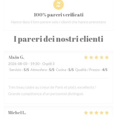
100% pareri verificati
Hanno dato il loro parere solo i clienti che hanno prenotato
I pareri dei nostri clienti
Alain
G
2026-08-03
- 19:30 - Ospiti 3
Servizio
:
5
/5
Atmosfera
:
5
/5
Cucina
:
5
/5
Qualità / Prezzo
:
4
/5
Très beau cadre au coeur de Paris et plats excellents !
Grande compétence d'un personnel distingué.
Michel
L