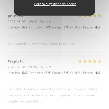
Politica di gestione dei cookie
peter
K
2026-08-03
- 19:45 - Ospiti 2
Servizio
:
5
/5
Atmosfera
:
4
/5
Cucina
:
5
/5
Qualità / Prezzo
:
4
/5
Very superior in every way! Eager to return!
Wajdi
M
2026-08-01
- 19:00 - Ospiti 2
Servizio
:
5
/5
Atmosfera
:
5
/5
Cucina
:
5
/5
Qualità / Prezzo
:
4
/5
La qualité du service, l’amabilité de l’accueil, la présentation
des plats, la carte des vins, très complète,… Une soirée en
couple très agréable.