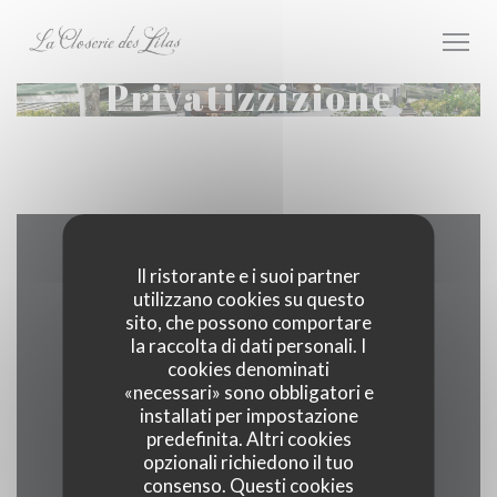
Personalizzazione delle tue scelte sui cookie
Privatizzizione
Contattaci
Il ristorante e i suoi partner
utilizzano cookies su questo
sito, che possono comportare
la raccolta di dati personali. I
cookies denominati
((apre una
171 boulevard du Montparnasse 75006 Paris
«necessari» sono obbligatori e
installati per impostazione
01 40 51 34 50
predefinita. Altri cookies
opzionali richiedono il tuo
Facebook ((apre una nuova fines
Instagram ((apre una nuov
consenso. Questi cookies