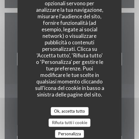
opzionali servono per
analizzare la tua navigazione,
misurare l'audience del sito,
fornire funzionalità (ad
Contattaci
esempio, legate ai social
network) o visualizzare
pubblicità o contenuti
personalizzati. Clicca su
'Accetta tutto', 'Rifiuta tutto'
PRENOTA
o 'Personalizza' per gestire le
tue preferenze. Puoi
modificare le tue scelte in
qualsiasi momento cliccando
sull'icona del cookie in basso a
sinistra delle pagine del sito.
Rimani informato
*
Iscriversi alla nostra newsletter per ricevere comunicazioni
Ok, accetta tutto
personalizzate e offerte di marketing via e-mail.
Rifiuta tutti i cookie
Personalizza