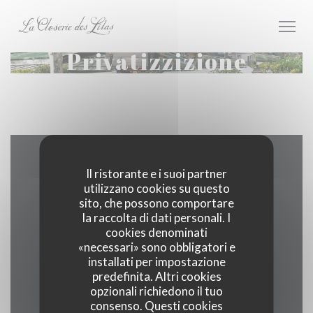
Personalizzazione delle tue scelte sui cookie
Privatizzizione
Contattaci
Il ristorante e i suoi partner
utilizzano cookies su questo
sito, che possono comportare
la raccolta di dati personali. I
cookies denominati
((apre una
171 boulevard du Montparnasse 75006 Paris
«necessari» sono obbligatori e
installati per impostazione
01 40 51 34 50
predefinita. Altri cookies
opzionali richiedono il tuo
Facebook ((apre una nuova fines
Instagram ((apre una nuov
consenso. Questi cookies