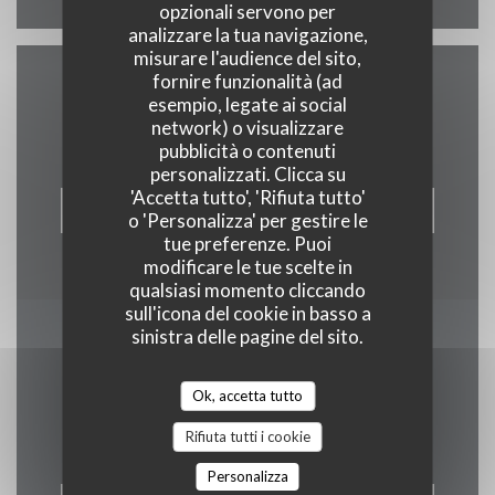
opzionali servono per
analizzare la tua navigazione,
misurare l'audience del sito,
fornire funzionalità (ad
Contattaci
esempio, legate ai social
network) o visualizzare
pubblicità o contenuti
personalizzati. Clicca su
'Accetta tutto', 'Rifiuta tutto'
PRENOTA
o 'Personalizza' per gestire le
tue preferenze. Puoi
modificare le tue scelte in
qualsiasi momento cliccando
sull'icona del cookie in basso a
sinistra delle pagine del sito.
Rimani informato
*
Iscriversi alla nostra newsletter per ricevere comunicazioni
Ok, accetta tutto
personalizzate e offerte di marketing via e-mail.
Rifiuta tutti i cookie
Personalizza