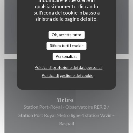
modificare le tue scelte in
qualsiasi momento cliccando
sull'icona del cookie in basso a
sinistra delle pagine del sito.
Lun
-
Dom
12:00 - 00:00
Ok, accetta tutto
Rifiuta tutti i cookie
Personalizza
Politica di protezione dei dati personali
Accesso
Politica di gestione dei cookie
Metro
Station Port-Royal - Observatoire RER B /
Station Port Royal Métro ligne 4 station Vavin –
Raspail