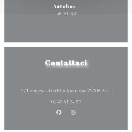
Autobus
38-91-83
Contattaci
((apre una
171 boulevard du Montparnasse 75006 Paris
01 40 51 34 50
Facebook ((apre una nuova fines
Instagram ((apre una nuov