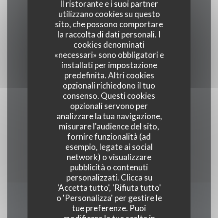
Il ristorante e i suoi partner
Cucina
utilizzano cookies su questo
Tradizionale, Fresco, Terroir
sito, che possono comportare
la raccolta di dati personali. I
cookies denominati
Tipologia
«necessari» sono obbligatori e
Ristorante gastronomico
installati per impostazione
predefinita. Altri cookies
opzionali richiedono il tuo
Servizi
consenso. Questi cookies
Veranda, Wifi, Aria condizionata, servizio di
opzionali servono per
parcheggio, Accesso disabili
analizzare la tua navigazione,
misurare l'audience del sito,
fornire funzionalità (ad
Metodo di pagamento
esempio, legate ai social
Union Pay, Contanti, Visa, American Express
network) o visualizzare
pubblicità o contenuti
personalizzati. Clicca su
'Accetta tutto', 'Rifiuta tutto'
o 'Personalizza' per gestire le
Orari
tue preferenze. Puoi