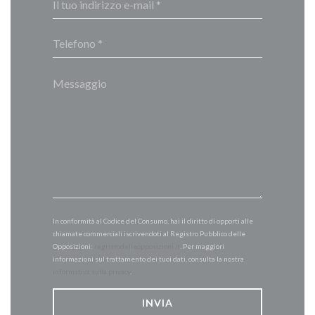
In conformità al Codice del Consumo, hai il diritto di opporti alle
chiamate commerciali iscrivendoti al Registro Pubblico delle
Opposizioni:
registrodelleopposizioni.it
. Per maggiori
informazioni sul trattamento dei tuoi dati, consulta la nostra
informativa sulla privacy
.