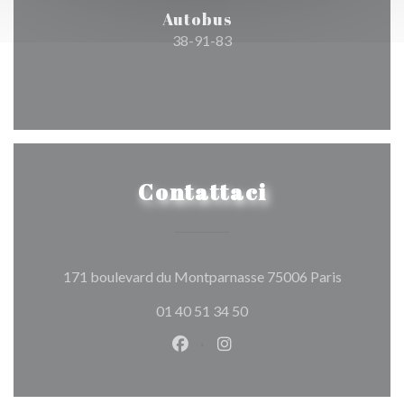
Autobus
38-91-83
Contattaci
((apre una
171 boulevard du Montparnasse 75006 Paris
01 40 51 34 50
Facebook ((apre una nuova fines
Instagram ((apre una nuov