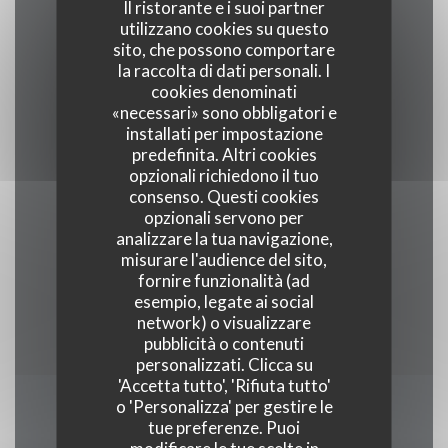
Il ristorante e i suoi partner
Cucina
utilizzano cookies su questo
Tradizionale, Fresco, Terroir
sito, che possono comportare
la raccolta di dati personali. I
cookies denominati
Tipologia
«necessari» sono obbligatori e
Ristorante gastronomico
installati per impostazione
predefinita. Altri cookies
opzionali richiedono il tuo
Servizi
consenso. Questi cookies
Veranda, Wifi, Aria condizionata, servizio di
opzionali servono per
parcheggio, Accesso disabili
analizzare la tua navigazione,
misurare l'audience del sito,
fornire funzionalità (ad
Metodo di pagamento
esempio, legate ai social
Union Pay, Contanti, Visa, American Express
network) o visualizzare
pubblicità o contenuti
personalizzati. Clicca su
'Accetta tutto', 'Rifiuta tutto'
o 'Personalizza' per gestire le
Orari
tue preferenze. Puoi