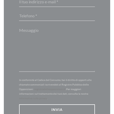
In conformità al Codice del Consumo, hai il diritto di opporti alle
chiamate commerciali iscrivendoti al Registro Pubblico delle
Opposizioni:
registrodelleopposizioni.it
. Per maggiori
informazioni sul trattamento dei tuoi dati, consulta la nostra
informativa sulla privacy
.