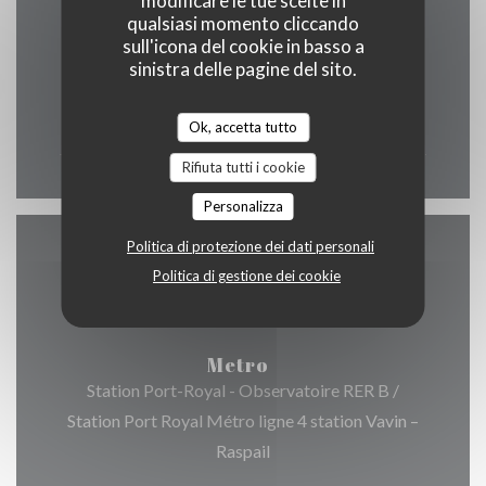
modificare le tue scelte in
qualsiasi momento cliccando
sull'icona del cookie in basso a
sinistra delle pagine del sito.
Lun
-
Dom
12:00 - 00:00
Ok, accetta tutto
Rifiuta tutti i cookie
Personalizza
Politica di protezione dei dati personali
Accesso
Politica di gestione dei cookie
Metro
Station Port-Royal - Observatoire RER B /
Station Port Royal Métro ligne 4 station Vavin –
Raspail