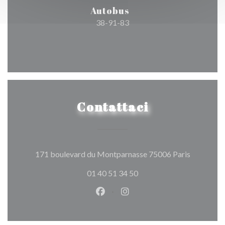
Autobus
38-91-83
Contattaci
((apre una
171 boulevard du Montparnasse 75006 Paris
01 40 51 34 50
Facebook ((apre una nuova fines
Instagram ((apre una nuov