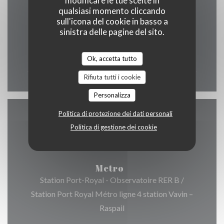
modificare le tue scelte in
qualsiasi momento cliccando
sull'icona del cookie in basso a
sinistra delle pagine del sito.
Lun
-
Dom
12:00 - 00:00
Ok, accetta tutto
Rifiuta tutti i cookie
Personalizza
Politica di protezione dei dati personali
Accesso
Politica di gestione dei cookie
Metro
Station Port-Royal - Observatoire RER B /
Station Port Royal Métro ligne 4 station Vavin –
Raspail