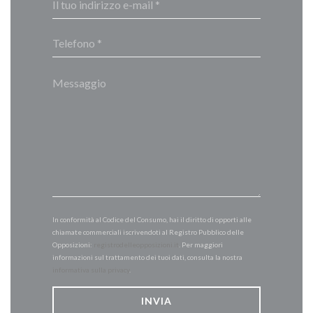
In conformità al Codice del Consumo, hai il diritto di opporti alle
chiamate commerciali iscrivendoti al Registro Pubblico delle
Opposizioni:
registrodelleopposizioni.it
. Per maggiori
informazioni sul trattamento dei tuoi dati, consulta la nostra
informativa sulla privacy
.