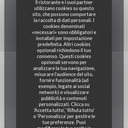
Il ristorante e i suoi partner
Cucina
utilizzano cookies su questo
Tradizionale, Fresco, Terroir
sito, che possono comportare
la raccolta di dati personali. I
cookies denominati
Tipologia
«necessari» sono obbligatori e
Ristorante gastronomico
installati per impostazione
predefinita. Altri cookies
opzionali richiedono il tuo
Servizi
consenso. Questi cookies
Veranda, Wifi, Aria condizionata, servizio di
opzionali servono per
parcheggio, Accesso disabili
analizzare la tua navigazione,
misurare l'audience del sito,
fornire funzionalità (ad
Metodo di pagamento
esempio, legate ai social
Union Pay, Contanti, Visa, American Express
network) o visualizzare
pubblicità o contenuti
personalizzati. Clicca su
'Accetta tutto', 'Rifiuta tutto'
o 'Personalizza' per gestire le
Orari
tue preferenze. Puoi