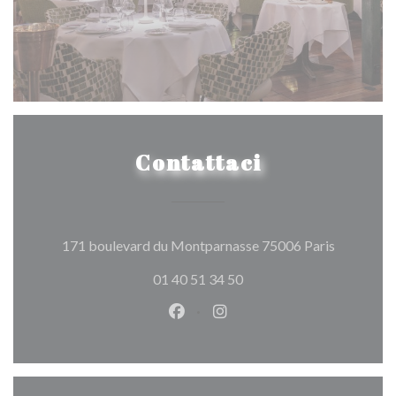
Contattaci
((apre una
171 boulevard du Montparnasse 75006 Paris
01 40 51 34 50
Facebook ((apre una nuova fines
Instagram ((apre una nuov