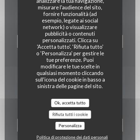
analizzare la tua navigazione,
misurare l'audience del sito,
Contattaci
fornire funzionalità (ad
esempio, legate ai social
network) o visualizzare
pubblicità o contenuti
personalizzati. Clicca su
PRENOTA
'Accetta tutto', 'Rifiuta tutto'
o 'Personalizza' per gestire le
tue preferenze. Puoi
modificare le tue scelte in
qualsiasi momento cliccando
sull'icona del cookie in basso a
Rimani informato
*
sinistra delle pagine del sito.
Iscriversi alla nostra newsletter per ricevere comunicazioni
personalizzate e offerte di marketing via e-mail.
Ok, accetta tutto
Rifiuta tutti i cookie
ABBONATI
Personalizza
Politica di protezione dei dati personali