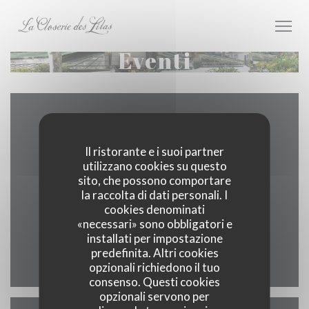
Personalizzazione delle tue scelte sui cookie
Eventi
Contattaci
Il ristorante e i suoi partner
utilizzano cookies su questo
sito, che possono comportare
la raccolta di dati personali. I
((apre una
171 boulevard du Montparnasse 75006 Paris
cookies denominati
01 40 51 34 50
«necessari» sono obbligatori e
installati per impostazione
predefinita. Altri cookies
Facebook ((apre una nuova fines
Instagram ((apre una nuov
opzionali richiedono il tuo
consenso. Questi cookies
opzionali servono per