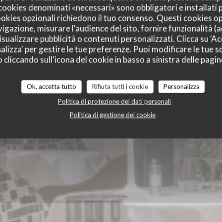
I cookies denominati «necessari» sono obbligatori e installati
ie des Lilas
cookies opzionali richiedono il tuo consenso. Questi cookies o
vigazione, misurare l'audience del sito, fornire funzionalità (
sualizzare pubblicità o contenuti personalizzati. Clicca su 'Acc
alizza' per gestire le tue preferenze. Puoi modificare le tue sc
liccando sull'icona del cookie in basso a sinistra delle pagine
Ok, accetta tutto
Rifiuta tutti i cookie
Personalizza
Politica di protezione dei dati personali
Politica di gestione dei cookie