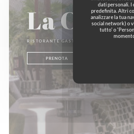
dati personali. 
La Closer
predefinita. Altri 
analizzare la tua na
social network) o vi
tutto' o 'Person
momento c
RISTORANTE GASTRONOMICO
|
PARIS
PRENOTA