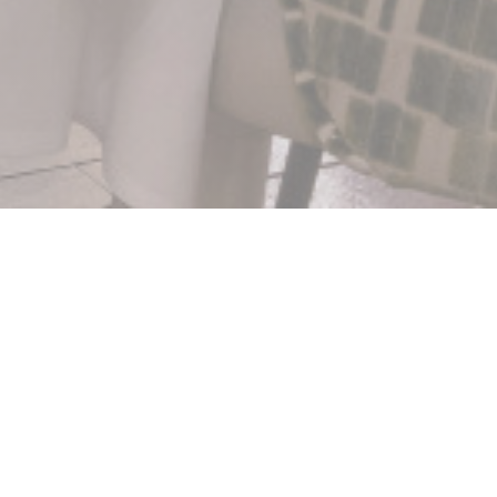
ilas
memoria di illustri artisti