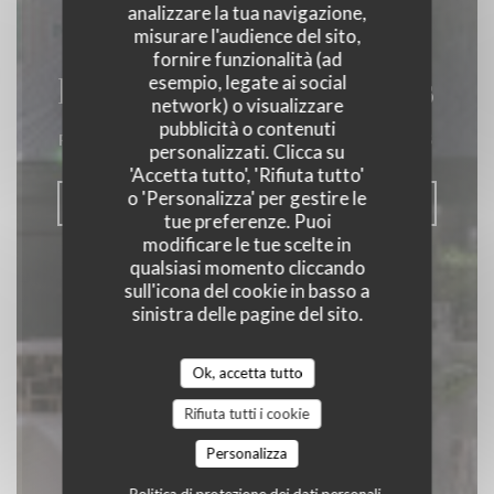
analizzare la tua navigazione,
misurare l'audience del sito,
fornire funzionalità (ad
La Closerie des Lilas
esempio, legate ai social
network) o visualizzare
pubblicità o contenuti
RISTORANTE GASTRONOMICO
|
PARIS
personalizzati. Clicca su
'Accetta tutto', 'Rifiuta tutto'
o 'Personalizza' per gestire le
PRENOTA
tue preferenze. Puoi
modificare le tue scelte in
qualsiasi momento cliccando
sull'icona del cookie in basso a
sinistra delle pagine del sito.
Ok, accetta tutto
Rifiuta tutti i cookie
Personalizza