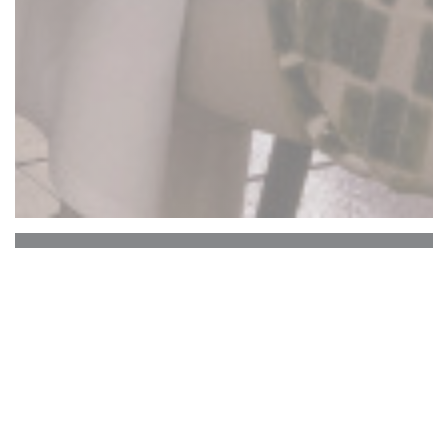
La Closerie des Lilas
L'Hemingway Bar
Il cuore storico di La Closerie des Lilas, che ospita