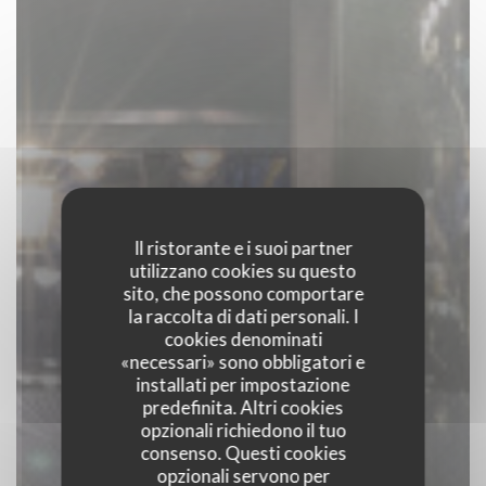
Il ristorante e i suoi partner
utilizzano cookies su questo
sito, che possono comportare
la raccolta di dati personali. I
cookies denominati
«necessari» sono obbligatori e
installati per impostazione
predefinita. Altri cookies
opzionali richiedono il tuo
consenso. Questi cookies
opzionali servono per