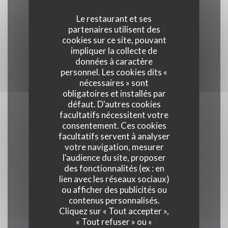
Le restaurant et ses
partenaires utilisent des
Cuisine
cookies sur ce site, pouvant
Traditionnel, Produits frais, Terroir
impliquer la collecte de
données à caractère
personnel. Les cookies dits «
Type de restaurant
nécessaires » sont
Restaurant Gastronomique
obligatoires et installés par
défaut. D'autres cookies
facultatifs nécessitent votre
Services
consentement. Ces cookies
Veranda, Wifi, Climatisation, Service voiturier,
facultatifs servent à analyser
votre navigation, mesurer
Accès aux personnes à mobilité réduite
l'audience du site, proposer
des fonctionnalités (ex : en
Moyens de paiement
lien avec les réseaux sociaux)
ou afficher des publicités ou
Union Pay , Espèces, Visa, American Express
contenus personnalisés.
Cliquez sur « Tout accepter »,
« Tout refuser » ou «