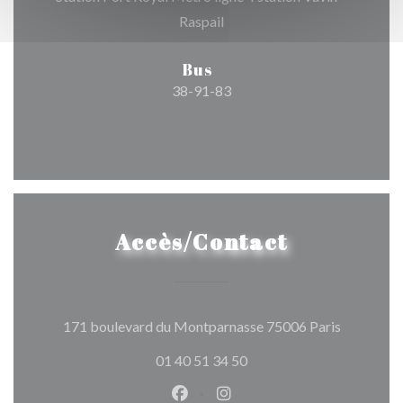
Raspail
Bus
38-91-83
Accès/Contact
((ouvre un
171 boulevard du Montparnasse 75006 Paris
01 40 51 34 50