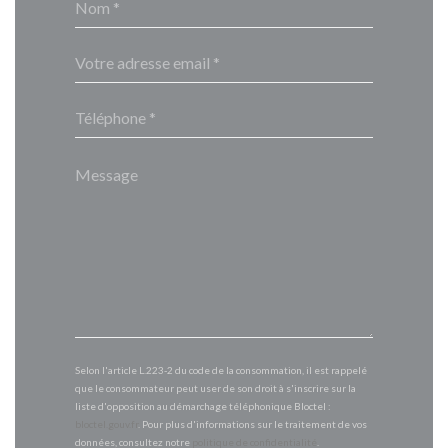
Selon l'article L.223-2 du code de la consommation, il est rappelé
que le consommateur peut user de son droit à s'inscrire sur la
liste d'opposition au démarchage téléphonique Bloctel :
bloctel.gouv.fr
. Pour plus d'informations sur le traitement de vos
données, consultez notre
politique de confidentialité
.