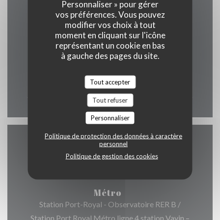
Personnaliser » pour gérer
vos préférences. Vous pouvez
Horaires
modifier vos choix à tout
moment en cliquant sur l'icône
représentant un cookie en bas
à gauche des pages du site.
Lun
-
Dim
Tout accepter
12h00 - 00h00
Tout refuser
Personnaliser
Politique de protection des données à caractère
personnel
Accès
Politique de gestion des cookies
Métro
Station Port-Royal - Observatoire RER B /
Station Port Royal Métro ligne 4 station Vavin –