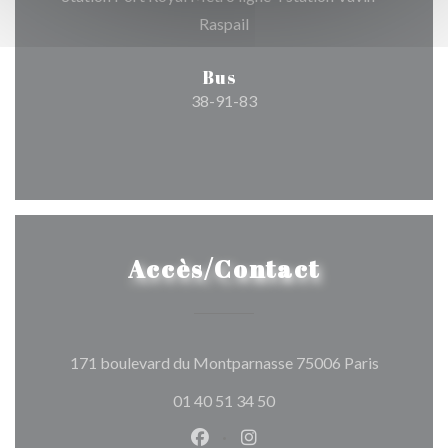
Raspail
Bus
38-91-83
Accès/Contact
((ouvre un
171 boulevard du Montparnasse 75006 Paris
01 40 51 34 50