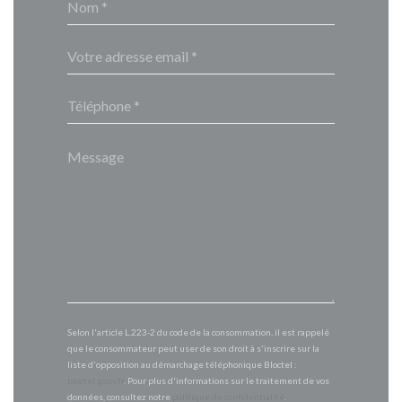
Selon l'article L.223-2 du code de la consommation, il est rappelé
que le consommateur peut user de son droit à s'inscrire sur la
liste d'opposition au démarchage téléphonique Bloctel :
bloctel.gouv.fr
. Pour plus d'informations sur le traitement de vos
données, consultez notre
politique de confidentialité
.