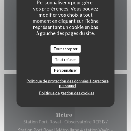
Personnaliser » pour gérer
vos préférences. Vous pouvez
Horaires
modifier vos choix à tout
moment en cliquant sur l'icône
représentant un cookie en bas
à gauche des pages du site.
Lun
-
Dim
Tout accepter
12h00 - 00h00
Tout refuser
Personnaliser
Politique de protection des données à caractère
personnel
Accès
Politique de gestion des cookies
Métro
Station Port-Royal - Observatoire RER B /
Station Port Royal Métro ligne 4 station Vavin –