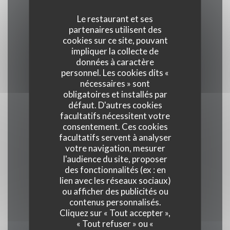
Le restaurant et ses
partenaires utilisent des
Cuisine
cookies sur ce site, pouvant
Traditionnel, Produits frais, Terroir
impliquer la collecte de
données à caractère
personnel. Les cookies dits «
Type de restaurant
nécessaires » sont
Restaurant Gastronomique
obligatoires et installés par
défaut. D'autres cookies
facultatifs nécessitent votre
Services
consentement. Ces cookies
Veranda, Wifi, Climatisation, Service voiturier,
facultatifs servent à analyser
votre navigation, mesurer
Accès aux personnes à mobilité réduite
l'audience du site, proposer
des fonctionnalités (ex : en
Moyens de paiement
lien avec les réseaux sociaux)
ou afficher des publicités ou
Union Pay , Espèces, Visa, American Express
contenus personnalisés.
Cliquez sur « Tout accepter »,
« Tout refuser » ou «