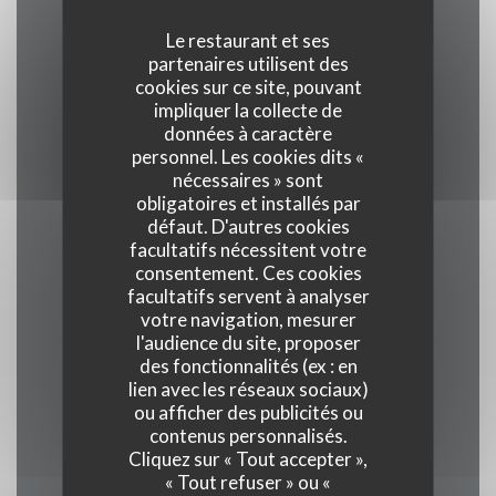
Le restaurant et ses
partenaires utilisent des
Cuisine
cookies sur ce site, pouvant
Traditionnel, Produits frais, Terroir
impliquer la collecte de
données à caractère
personnel. Les cookies dits «
Type de restaurant
nécessaires » sont
Restaurant Gastronomique
obligatoires et installés par
défaut. D'autres cookies
facultatifs nécessitent votre
Services
consentement. Ces cookies
Veranda, Wifi, Climatisation, Service voiturier,
facultatifs servent à analyser
votre navigation, mesurer
Accès aux personnes à mobilité réduite
l'audience du site, proposer
des fonctionnalités (ex : en
Moyens de paiement
lien avec les réseaux sociaux)
ou afficher des publicités ou
Union Pay , Espèces, Visa, American Express
contenus personnalisés.
Cliquez sur « Tout accepter »,
« Tout refuser » ou «