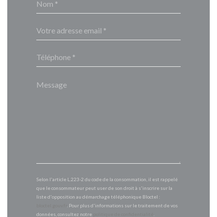
Selon l'article L.223-2 du code de la consommation, il est rappelé
que le consommateur peut user de son droit à s'inscrire sur la
liste d'opposition au démarchage téléphonique Bloctel :
bloctel.gouv.fr
. Pour plus d'informations sur le traitement de vos
données, consultez notre
politique de confidentialité
.