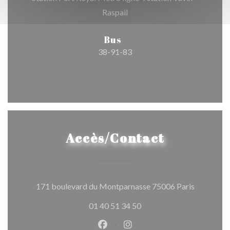
Raspail
Bus
38-91-83
Accès/Contact
((ouvre un
171 boulevard du Montparnasse 75006 Paris
01 40 51 34 50