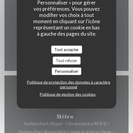
Personnaliser » pour gérer
vos préférences. Vous pouvez
Horaires
modifier vos choix à tout
moment en cliquant sur l'icône
représentant un cookie en bas
à gauche des pages du site.
Lun
-
Dim
Tout accepter
12h00 - 00h00
Tout refuser
Personnaliser
Politique de protection des données à caractère
personnel
Accès
Politique de gestion des cookies
Métro
Station Port-Royal - Observatoire RER B /
Station Port Royal Métro ligne 4 station Vavin –