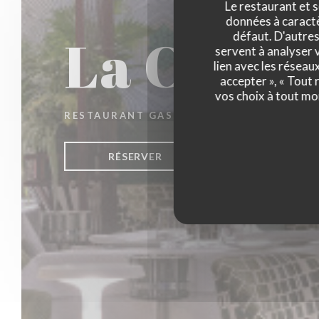
Le restaurant et s
données à caractèr
La Closer
défaut. D'autres
servent à analyser v
lien avec les réseau
accepter », « Tout
vos choix à tout mo
RESTAURANT GASTRONOMIQUE
|
PARIS
RÉSERVER