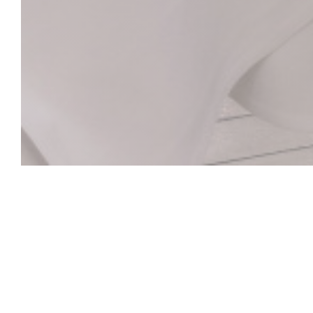
La Closerie des L
Le Bar Hemingway