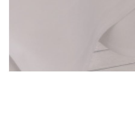
La Closerie des L
Le Bar Hemingway