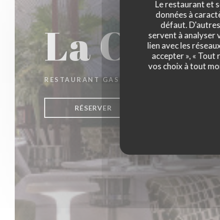
Le restaurant et s
données à caractèr
La Closer
défaut. D'autres
servent à analyser v
lien avec les réseau
accepter », « Tout
vos choix à tout mo
RESTAURANT GASTRONOMIQUE
|
PARIS
RÉSERVER