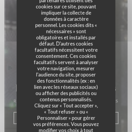
partenaires utilisent des
cookies sur ce site, pouvant
impliquer la collecte de
données à caractère
personnel. Les cookies dits «
nécessaires » sont
obligatoires et installés par
défaut. D'autres cookies
facultatifs nécessitent votre
consentement. Ces cookies
facultatifs servent à analyser
votre navigation, mesurer
l'audience du site, proposer
des fonctionnalités (ex : en
La Closerie des Lilas
lien avec les réseaux sociaux)
ou afficher des publicités ou
contenus personnalisés.
RESTAURANT GASTRONOMIQUE
|
PARIS
Cliquez sur « Tout accepter »,
« Tout refuser » ou «
Personnaliser » pour gérer
RÉSERVER
vos préférences. Vous pouvez
modifier vos choix à tout