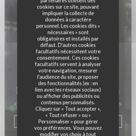
partenaires utilisent des
cookies sur ce site, pouvant
impliquer la collecte de
données à caractère
personnel. Les cookies dits «
nécessaires » sont
obligatoires et installés par
défaut. D'autres cookies
facultatifs nécessitent votre
consentement. Ces cookies
facultatifs servent à analyser
votre navigation, mesurer
l'audience du site, proposer
des fonctionnalités (ex : en
La Closerie des Lilas
lien avec les réseaux sociaux)
ou afficher des publicités ou
contenus personnalisés.
RESTAURANT GASTRONOMIQUE
|
PARIS
Cliquez sur « Tout accepter »,
« Tout refuser » ou «
Personnaliser » pour gérer
RÉSERVER
vos préférences. Vous pouvez
modifier vos choix à tout