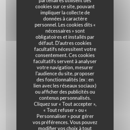
partenaires utilisent des
cookies sur ce site, pouvant
impliquer la collecte de
données à caractère
personnel. Les cookies dits «
nécessaires » sont
obligatoires et installés par
défaut. D'autres cookies
facultatifs nécessitent votre
consentement. Ces cookies
facultatifs servent à analyser
votre navigation, mesurer
l'audience du site, proposer
des fonctionnalités (ex : en
La Closerie des Lilas
lien avec les réseaux sociaux)
ou afficher des publicités ou
contenus personnalisés.
RESTAURANT GASTRONOMIQUE
|
PARIS
Cliquez sur « Tout accepter »,
« Tout refuser » ou «
Personnaliser » pour gérer
RÉSERVER
vos préférences. Vous pouvez
modifier vos choix à tout