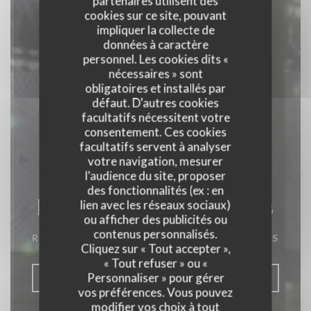
partenaires utilisent des
cookies sur ce site, pouvant
impliquer la collecte de
données à caractère
personnel. Les cookies dits «
nécessaires » sont
obligatoires et installés par
défaut. D'autres cookies
facultatifs nécessitent votre
consentement. Ces cookies
facultatifs servent à analyser
votre navigation, mesurer
l'audience du site, proposer
des fonctionnalités (ex : en
La Closerie des Lilas
lien avec les réseaux sociaux)
ou afficher des publicités ou
contenus personnalisés.
RESTAURANT GASTRONOMIQUE
|
PARIS
Cliquez sur « Tout accepter »,
« Tout refuser » ou «
Personnaliser » pour gérer
RÉSERVER
vos préférences. Vous pouvez
modifier vos choix à tout