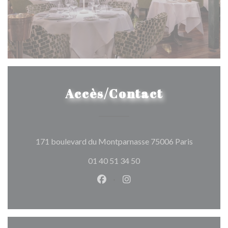
Accès/Contact
((ouvre un
171 boulevard du Montparnasse 75006 Paris
01 40 51 34 50
Facebook ((ouvre une nouvelle 
Instagram ((ouvre une nou