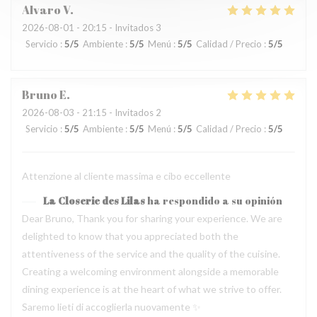
Alvaro
V
2026-08-01
- 20:15 - Invitados 3
Servicio
:
5
/5
Ambiente
:
5
/5
Menú
:
5
/5
Calidad / Precio
:
5
/5
Bruno
E
2026-08-03
- 21:15 - Invitados 2
Servicio
:
5
/5
Ambiente
:
5
/5
Menú
:
5
/5
Calidad / Precio
:
5
/5
Attenzione al cliente massima e cibo eccellente
La Closerie des Lilas
ha respondido a su opinión
Dear Bruno, Thank you for sharing your experience. We are
delighted to know that you appreciated both the
attentiveness of the service and the quality of the cuisine.
Creating a welcoming environment alongside a memorable
dining experience is at the heart of what we strive to offer.
Saremo lieti di accoglierla nuovamente ✨