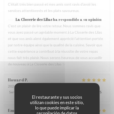
C'était très bien passé et mes amis sont ravis d'avoir les
services attentionnés et les plats savoureux.
La Closerie des Lilas
ha respondido a su opinión
C’est un plaisir de lire votre retour. Nous sommes ravis que
vous ayez passé un agréable moment à La Closerie des Lilas
et que vos amis aient également apprécié l’attention portée
par notre équipe ainsi que la qualité de la cuisine. Savoir que
cette expérience a contribué à la réussite de votre repas
nous fait très plaisir. Nous serons heureux de vous accueillir
de nouveau à La Closerie des Lilas ✨
Howard
P
2026-07-31
- 20:15 - Invitados 4
Servicio
:
5
/5
Ambiente
:
5
/5
Menú
:
5
/5
Calidad / Precio
:
4
/5
El restaurante y sus socios
utilizan cookies en este sitio,
lo que puede implicar la
Emanuele
C
recopilación de datos