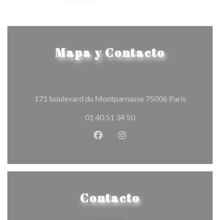
Mapa y Contacto
((abre en 
171 boulevard du Montparnasse 75006 Paris
01 40 51 34 50
Facebook ((abre en una nueva v
Instagram ((abre en una 
Contacto