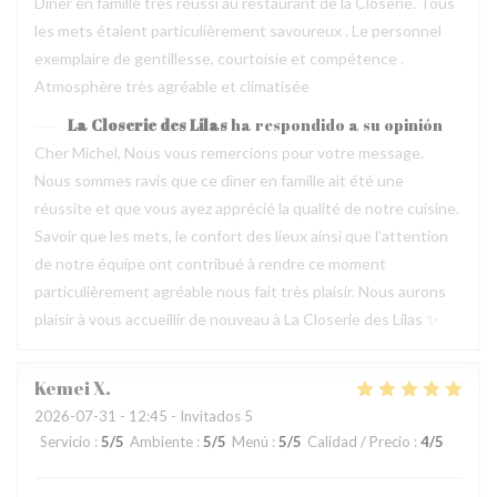
Dîner en famille très réussi au restaurant de la Closerie. Tous
les mets étaient particulièrement savoureux . Le personnel
exemplaire de gentillesse, courtoisie et compétence .
Atmosphère très agréable et climatisée
La Closerie des Lilas
ha respondido a su opinión
Cher Michel, Nous vous remercions pour votre message.
Nous sommes ravis que ce dîner en famille ait été une
réussite et que vous ayez apprécié la qualité de notre cuisine.
Savoir que les mets, le confort des lieux ainsi que l’attention
de notre équipe ont contribué à rendre ce moment
particulièrement agréable nous fait très plaisir. Nous aurons
plaisir à vous accueillir de nouveau à La Closerie des Lilas ✨
Kemei
X
2026-07-31
- 12:45 - Invitados 5
Servicio
:
5
/5
Ambiente
:
5
/5
Menú
:
5
/5
Calidad / Precio
:
4
/5