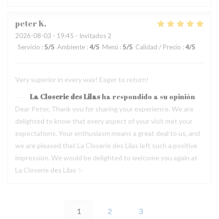
peter
K
2026-08-03
- 19:45 - Invitados 2
Servicio
:
5
/5
Ambiente
:
4
/5
Menú
:
5
/5
Calidad / Precio
:
4
/5
Very superior in every way! Eager to return!
La Closerie des Lilas
ha respondido a su opinión
Dear Peter, Thank you for sharing your experience. We are
delighted to know that every aspect of your visit met your
expectations. Your enthusiasm means a great deal to us, and
we are pleased that La Closerie des Lilas left such a positive
impression. We would be delighted to welcome you again at
La Closerie des Lilas ✨
1
2
3