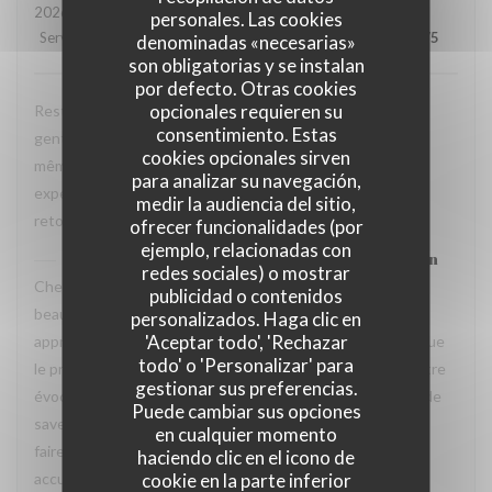
2026-07-31
- 20:30 - Invitados 2
personales. Las cookies
Servicio
:
5
/5
Ambiente
:
5
/5
Menú
:
5
/5
Calidad / Precio
:
4
/5
denominadas «necesarias»
son obligatorias y se instalan
por defecto. Otras cookies
opcionales requieren su
Restaurant tres agreable, personnel avec expertise, tres
consentimiento. Estas
gentil et amable avec esprit! Cuisine simple et raffiné au
cookies opcionales sirven
même temps, avec goût. Location charmante, pour un
para analizar su navegación,
experience que merece de retourner plusieur fois. Je
medir la audiencia del sitio,
retournerai
ofrecer funcionalidades (por
ejemplo, relacionadas con
La Closerie des Lilas
ha respondido a su opinión
redes sociales) o mostrar
Cher Emanuele, Nous recevons vos compliments avec
publicidad o contenidos
beaucoup de plaisir. Nous sommes ravis que vous ayez
personalizados. Haga clic en
'Aceptar todo', 'Rechazar
apprécié le charme des lieux, la qualité de la cuisine ainsi que
todo' o 'Personalizar' para
le professionnalisme et la gentillesse de notre équipe. Votre
gestionar sus preferencias.
évocation d’une cuisine à la fois simple, raffinée et pleine de
Puede cambiar sus opciones
saveurs reflète parfaitement l’esprit que nous souhaitons
en cualquier momento
faire vivre à nos hôtes. Nous aurons grand plaisir à vous
haciendo clic en el icono de
accueillir de nouveau à La Closerie des Lilas ✨
cookie en la parte inferior