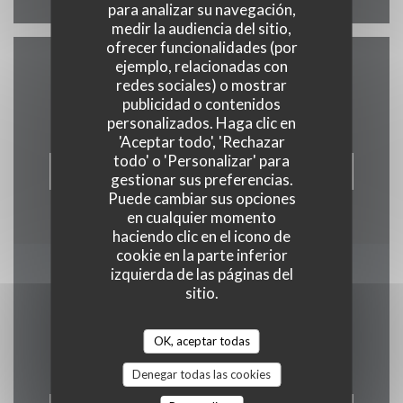
para analizar su navegación,
medir la audiencia del sitio,
ofrecer funcionalidades (por
ejemplo, relacionadas con
Contacto
redes sociales) o mostrar
publicidad o contenidos
personalizados. Haga clic en
'Aceptar todo', 'Rechazar
todo' o 'Personalizar' para
RESERVAR UNA MESA
gestionar sus preferencias.
Puede cambiar sus opciones
en cualquier momento
haciendo clic en el icono de
cookie en la parte inferior
izquierda de las páginas del
Manténgase al día
*
sitio.
Suscríbase a nuestro boletín para recibir comunicaciones
personalizadas y ofertas de marketing por correo electrónico.
OK, aceptar todas
Denegar todas las cookies