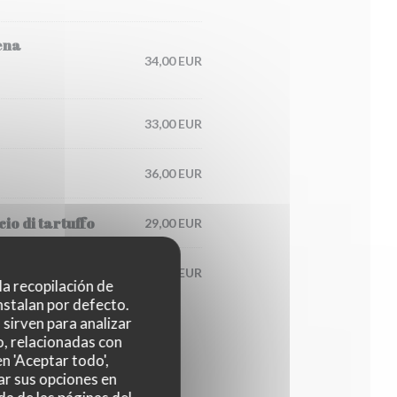
ena
34,00 EUR
33,00 EUR
36,00 EUR
io di tartuffo
29,00 EUR
125,00 EUR
 la recopilación de
nstalan por defecto.
sirven para analizar
o, relacionadas con
n 'Aceptar todo',
ar sus opciones en