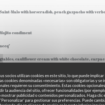
 Saint-Malo with horseradish, peach gazpacho with verb
 Mojito condiment
mecq"
tables, cauliflower cream with white chocolate, carpacc
(30 gr), steamed potatoes, cream
us socios utilizan cookies en este sitio, lo que puede implicar
as cookies denominadas «necesarias» son obligatorias y se i
nales requieren su consentimiento. Estas cookies opcionales 
ir la audiencia del sitio, ofrecer funcionalidades (por ejempl
o mostrar publicidad o contenidos personalizados. Haga clic e
 'Personalizar' para gestionar sus preferencias. Puede cambi
ssee, Fregola Sarda risotto, black truffle