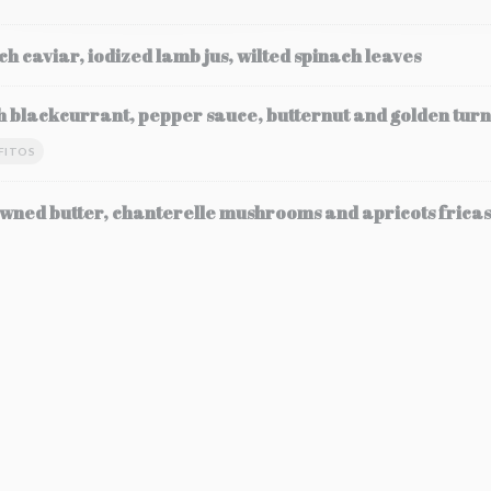
ch caviar, iodized lamb jus, wilted spinach leaves
h blackcurrant, pepper sauce, butternut and golden turn
FITOS
wned butter, chanterelle mushrooms and apricots frica