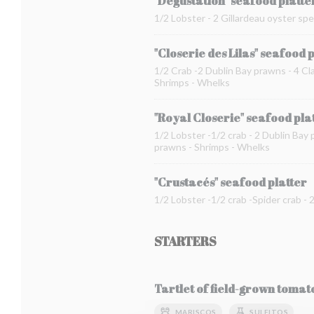
"Dégustation" seafood platte
1/2 Lobster - 2 Gillardeau oyster spe
"Closerie des Lilas" seafood 
1/2 Crab -2 Dublin Bay prawns - 4 Cla
Shrimps - Whelks
"Royal Closerie" seafood pla
1/2 Lobster -1/2 crab - 2 Dublin Bay 
prawns - Shrimps - Whelks
"Crustacés" seafood platter
1/2 Lobster -1/2 crab -Spider crab -
STARTERS
Tartlet of field-grown toma
MARISCOS
SULFITOS