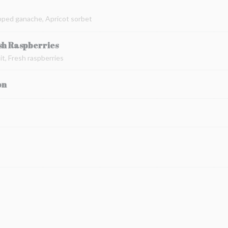
pped ganache, Apricot sorbet
sh Raspberries
t, Fresh raspberries
on