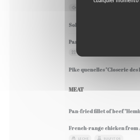
cualquier momento ha
PESCADO
SOJA
LEC
Sole Meunière, seasonal veg
Pancha-grilled bluefin tuna, 
MARISCOS
PESCADO
Pike quenelles "Closerie des L
MEAT
Pan-fried fillet of beef "Hem
French-range chicken from Al
LECHE
SULFITOS