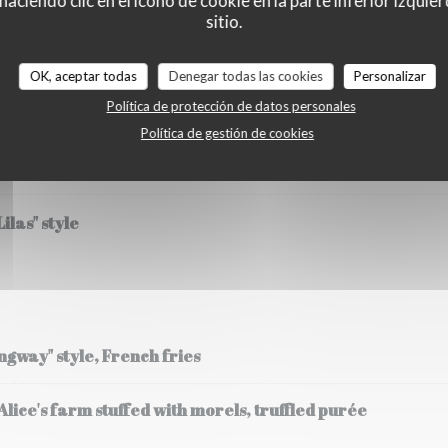
ciendo clic en el icono de cookie en la parte inferior izquier
sitio.
HE
OK, aceptar todas
Denegar todas las cookies
Personalizar
etables
Política de protección de datos personales
zucchini fricassee and its flower, strawberry and chilli 
Política de gestión de cookies
SOJA
SESAM
SULFITOS
ilas" style
ingway" style, French fries
ice's farm stuffed with morels, truffled purée