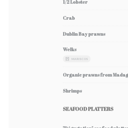
1/2 Lobster
Crab
Dublin Bay prawns
Welks
MARISCOS
Organic prawns from Mada
Shrimps
SEAFOOD PLATTERS