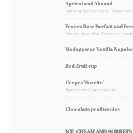
Apricot and Almond
Vanilla apricot compote, Orgeat whi
Frozen Rose Parfait and Fre
Almond dacquoise, Frozen rose parfai
Madagascar Vanilla Napole
Red-fruit cup
Crepes "Suzette"
flambé with Grand-Marnier
Chocolate profiteroles
ICE-CREAM AND SORBETS