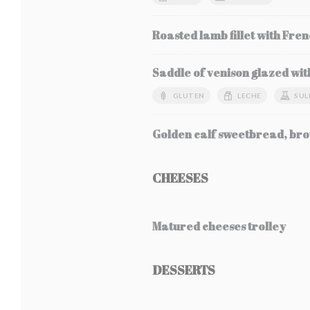
Roasted lamb fillet with Fren
Saddle of venison glazed wit
GLUTEN
LECHE
SUL
Golden calf sweetbread, bro
CHEESES
Matured cheeses trolley
DESSERTS