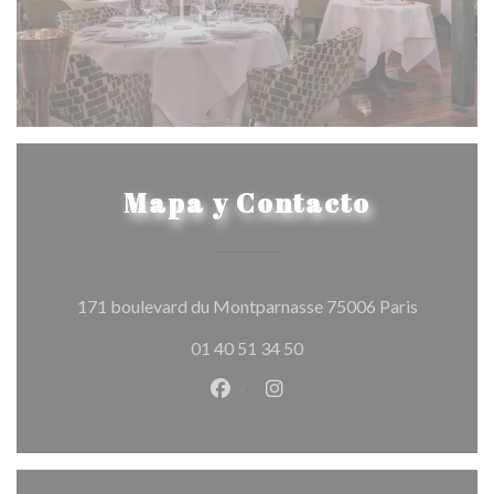
Mapa y Contacto
((abre en 
171 boulevard du Montparnasse 75006 Paris
01 40 51 34 50
Facebook ((abre en una nueva v
Instagram ((abre en una 