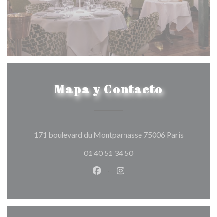
Mapa y Contacto
((abre en 
171 boulevard du Montparnasse 75006 Paris
01 40 51 34 50
Facebook ((abre en una nueva v
Instagram ((abre en una 