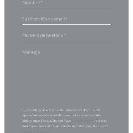
De acuerdo con la normativa de protección de datos, puede
ejercer su derecho a no recibir comunicaciones comerciales
inscribiéndose en la Lista Robinson:
listarobinson.es
. Para más
información sobre el tratamiento de sus datos, consulte nuestra
política de privacidad
.