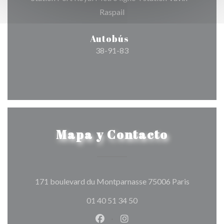
Raspail
Autobús
38-91-83
Mapa y Contacto
((abre en 
171 boulevard du Montparnasse 75006 Paris
01 40 51 34 50