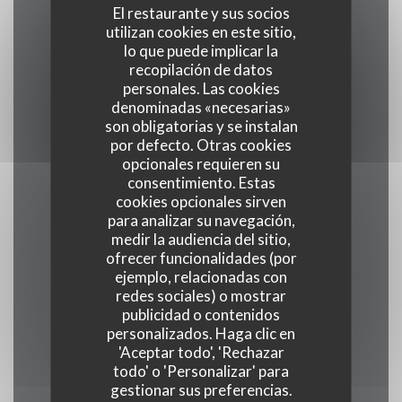
El restaurante y sus socios
utilizan cookies en este sitio,
lo que puede implicar la
Cocina
recopilación de datos
tradicional, productos frescos, Producto regional
personales. Las cookies
denominadas «necesarias»
son obligatorias y se instalan
Tipo de negocio
por defecto. Otras cookies
Restaurante Gastronómico
opcionales requieren su
consentimiento. Estas
cookies opcionales sirven
Servicios
para analizar su navegación,
Veranda , WiFi, Climatización, Valet, Acceso a
medir la audiencia del sitio,
ofrecer funcionalidades (por
Discapacitados
ejemplo, relacionadas con
redes sociales) o mostrar
Métodos de pago
publicidad o contenidos
personalizados. Haga clic en
Union Pay, Efectivo, Visa, American Express
'Aceptar todo', 'Rechazar
todo' o 'Personalizar' para
gestionar sus preferencias.