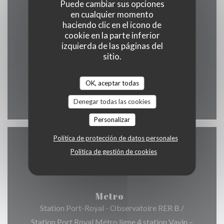
Puede cambiar sus opciones
en cualquier momento
Horario de apertura
haciendo clic en el icono de
cookie en la parte inferior
izquierda de las páginas del
sitio.
Lun
-
Dom
OK, aceptar todas
12:00 - 00:00
Denegar todas las cookies
Personalizar
Política de protección de datos personales
Acceso
Política de gestión de cookies
Metro
Station Port-Royal - Observatoire RER B /
Station Port Royal Métro ligne 4 station Vavin –