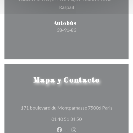
Raspail
Autobús
38-91-83
Mapa y Contacto
((abre en 
171 boulevard du Montparnasse 75006 Paris
01 40 51 34 50