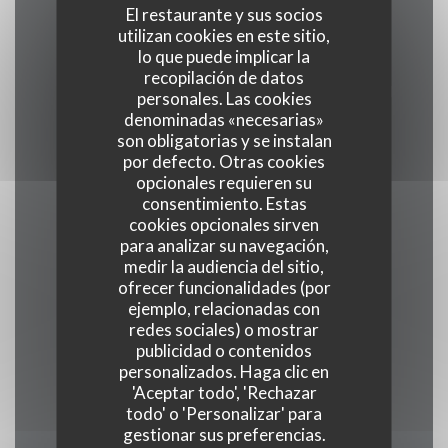
El restaurante y sus socios
utilizan cookies en este sitio,
lo que puede implicar la
Cocina
recopilación de datos
tradicional, productos frescos, Producto regional
personales. Las cookies
denominadas «necesarias»
son obligatorias y se instalan
Tipo de negocio
por defecto. Otras cookies
Restaurante Gastronómico
opcionales requieren su
consentimiento. Estas
cookies opcionales sirven
Servicios
para analizar su navegación,
Veranda , WiFi, Climatización, Valet, Acceso a
medir la audiencia del sitio,
ofrecer funcionalidades (por
Discapacitados
ejemplo, relacionadas con
redes sociales) o mostrar
Métodos de pago
publicidad o contenidos
personalizados. Haga clic en
Union Pay, Efectivo, Visa, American Express
'Aceptar todo', 'Rechazar
todo' o 'Personalizar' para
gestionar sus preferencias.