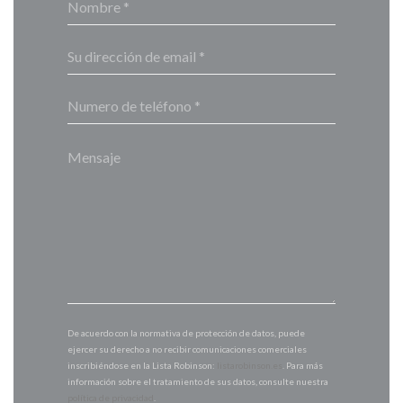
De acuerdo con la normativa de protección de datos, puede
ejercer su derecho a no recibir comunicaciones comerciales
inscribiéndose en la Lista Robinson:
listarobinson.es
. Para más
información sobre el tratamiento de sus datos, consulte nuestra
política de privacidad
.