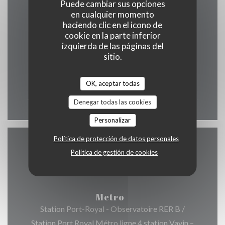
Puede cambiar sus opciones
en cualquier momento
Horario de apertura
haciendo clic en el icono de
cookie en la parte inferior
izquierda de las páginas del
sitio.
Lun
-
Dom
OK, aceptar todas
12:00 - 00:00
Denegar todas las cookies
Personalizar
Política de protección de datos personales
Acceso
Política de gestión de cookies
Metro
Station Port-Royal - Observatoire RER B /
Station Port Royal Métro ligne 4 station Vavin –