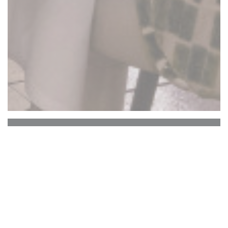
La Closerie des Lilas
El bar Hemingway
El corazón histórico de La Closerie des Lilas, que