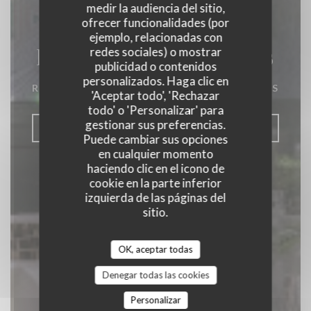
medir la audiencia del sitio,
ofrecer funcionalidades (por
ejemplo, relacionadas con
La Closerie des Lilas
redes sociales) o mostrar
publicidad o contenidos
personalizados. Haga clic en
RESTAURANTE GASTRONÓMICO
|
PARIS
'Aceptar todo', 'Rechazar
todo' o 'Personalizar' para
gestionar sus preferencias.
RESERVAR UNA MESA
Puede cambiar sus opciones
en cualquier momento
haciendo clic en el icono de
cookie en la parte inferior
izquierda de las páginas del
sitio.
OK, aceptar todas
Denegar todas las cookies
Personalizar