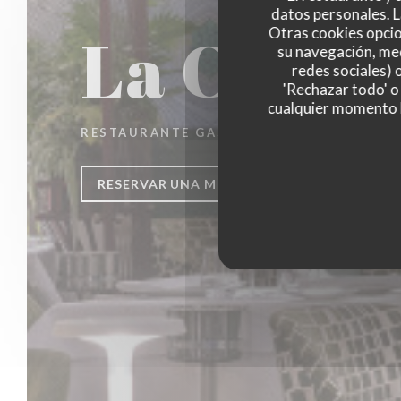
datos personales. L
La Closer
Otras cookies opcio
su navegación, med
redes sociales) 
'Rechazar todo' o
cualquier momento ha
RESTAURANTE GASTRONÓMICO
|
PARIS
RESERVAR UNA MESA