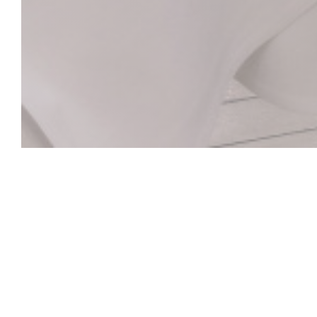
La Closerie des L
El bar Hemingway