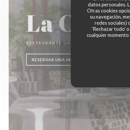
datos personales. L
La Closer
Otras cookies opcio
su navegación, med
redes sociales) 
'Rechazar todo' o
cualquier momento ha
RESTAURANTE GASTRONÓMICO
|
PARIS
RESERVAR UNA MESA