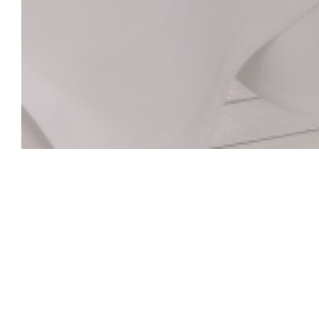
La Closerie des L
El bar Hemingway