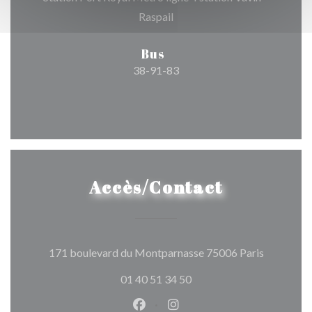
Raspail
Bus
38-91-83
Accès/Contact
((ouvre un
171 boulevard du Montparnasse 75006 Paris
01 40 51 34 50