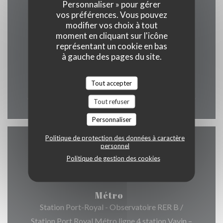
Personnaliser » pour gérer
vos préférences. Vous pouvez
Horaires
modifier vos choix à tout
moment en cliquant sur l'icône
représentant un cookie en bas
à gauche des pages du site.
Lun
-
Dim
Tout accepter
12h00 - 00h00
Tout refuser
Personnaliser
Politique de protection des données à caractère
personnel
Accès
Politique de gestion des cookies
Métro
Station Port-Royal - Observatoire RER B /
Station Port Royal Métro ligne 4 station Vavin –