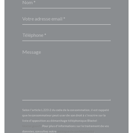
Selon l'article L.223-2 du code de la consommation, il est rappelé
que le consommateur peut user de son droit à s'inscrire sur la
liste d'opposition au démarchage téléphonique Bloctel :
bloctel.gouv.fr
. Pour plus d'informations sur le traitement de vos
données, consultez notre
politique de confidentialité
.