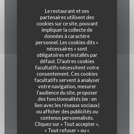
Le restaurant et ses
partenaires utilisent des
Cuisine
cookies sur ce site, pouvant
Traditionnel, Produits frais, Terroir
impliquer la collecte de
données à caractère
personnel. Les cookies dits «
Type de restaurant
nécessaires » sont
Restaurant Gastronomique
obligatoires et installés par
défaut. D'autres cookies
facultatifs nécessitent votre
Services
consentement. Ces cookies
Veranda, Wifi, Climatisation, Service voiturier,
facultatifs servent à analyser
votre navigation, mesurer
Accès aux personnes à mobilité réduite
l'audience du site, proposer
des fonctionnalités (ex : en
Moyens de paiement
lien avec les réseaux sociaux)
ou afficher des publicités ou
Union Pay , Espèces, Visa, American Express
contenus personnalisés.
Cliquez sur « Tout accepter »,
« Tout refuser » ou «