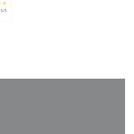
5
/5
 a new window))