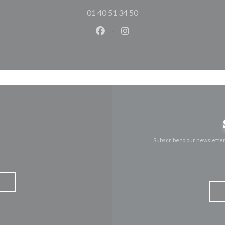
01 40 51 34 50
Facebook ((opens in a new wind
Instagram ((opens in a n
Subscribe to our newslette