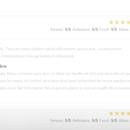
Service
:
5
/5
Ambiance
:
5
/5
Food
:
5
/5
Value
:
erie. Tous les mets étaient particulièrement savoureux . Le personnel
 . Atmosphère très agréable et climatisée
view
e. Nous sommes ravis que ce dîner en famille ait été une réussite et q
 que les mets, le confort des lieux ainsi que l’attention de notre équipe o
 nous fait très plaisir. Nous aurons plaisir à vous accueillir de nouveau
Service
:
5
/5
Ambiance
:
5
/5
Food
:
5
/5
Value
: