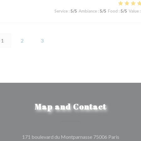
Service
:
5
/5
Ambiance
:
5
/5
Food
:
5
/5
Value
:
1
2
3
Map and Contact
((opens in
171 boulevard du Montparnasse 75006 Paris