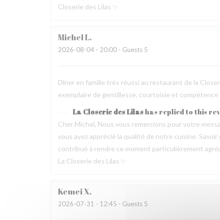
Closerie des Lilas ✨
Michel
L
2026-08-04
- 20:00 - Guests 5
Dîner en famille très réussi au restaurant de la Clos
exemplaire de gentillesse, courtoisie et compétence
La Closerie des Lilas
has replied to this re
Cher Michel, Nous vous remercions pour votre messag
vous ayez apprécié la qualité de notre cuisine. Savoir
contribué à rendre ce moment particulièrement agréable
La Closerie des Lilas ✨
Kemei
X
2026-07-31
- 12:45 - Guests 5