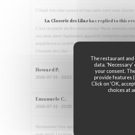
C'était très bien passé et mes amis sont ravis d'avoir
La Closerie des Lilas
has replied to this re
C’est un plaisir de lire votre retour. Nous sommes ra
vos amis aient également apprécié l’attention portée p
expérience a contribué à la réussite de votre repas no
Closerie des Lilas ✨
The restaurant and i
data. 'Necessary' 
Howard
P
your consent. The
provide features (
2026-07-31
- 20:15 - Guests 4
Click on 'OK, accept
choices at a
Emanuele
C
2026-07-31
- 20:30 - Guests 2
Restaurant tres agreable, personnel avec expertise, 
avec goût. Location charmante, pour un experience qu