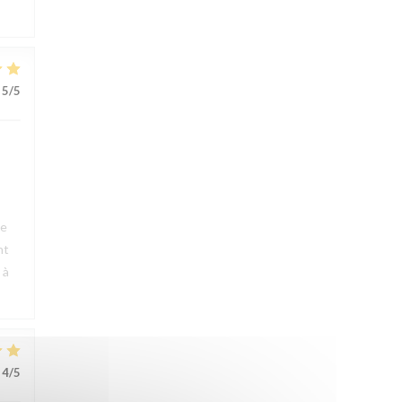
5
/5
ue
nt
 à
4
/5