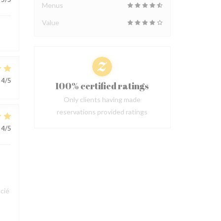
Menus
Value
4
/5
100% certified ratings
Only clients having made
reservations provided ratings
4
/5
cié