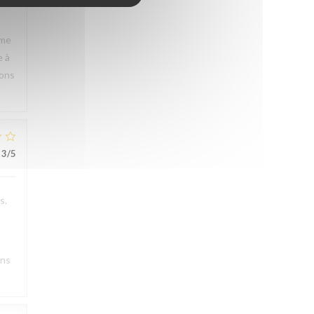
rme
e à
rons
3
/5
s.
ons