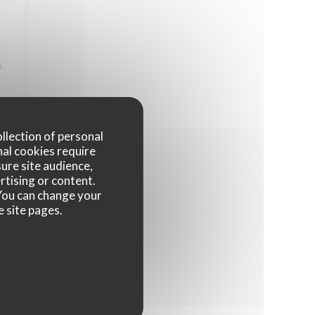
e
 La
ollection of personal
nal cookies require
ure site audience,
rtising or content.
4
/5
. You can change your
e site pages.
4
/5
ps,