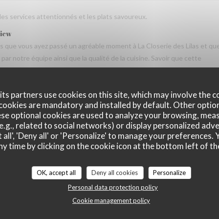
 les services attentionnés et les plats savoureux.
view
vis que vous ayez passé un agréable moment à La Closerie des Lilas et qu
ar notre équipe ainsi que la qualité de la cuisine. Savoir que cette
us fait très plaisir. Nous serons heureux de vous accueillir de nouveau à
ts partners use cookies on this site, which may involve the c
cookies are mandatory and installed by default. Other optio
se optional cookies are used to analyze your browsing, meas
e.g., related to social networks) or display personalized adve
Service
:
5
/5
Ambiance
:
5
/5
Food
:
5
/5
Value
:
 all', 'Deny all' or 'Personalize' to manage your preferences
ny time by clicking on the cookie icon at the bottom left of th
OK, accept all
Deny all cookies
Personalize
Service
:
5
/5
Ambiance
:
5
/5
Food
:
5
/5
Value
:
Personal data protection policy
Cookie management policy
tres gentil et amable avec esprit! Cuisine simple et raffiné au même tem
e merece de retourner plusieur fois. Je retournerai