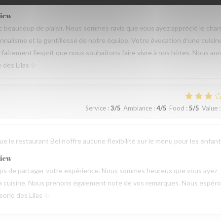
view
beaucoup de plaisir. Nous sommes ravis que vous ayez apprécié le cha
sionnalisme et la gentillesse de notre équipe. Votre évocation d’une cuisin
parfaitement l’esprit que nous souhaitons faire vivre à nos hôtes. Nous au
e des Lilas ✨
Service
:
3
/5
Ambiance
:
4
/5
Food
:
5
/5
Value
:
 le restaurant Bel n’offre aucune flexibilité sur le menu pour les enfant
view
emps de partager votre expérience. Nous sommes heureux que vous ayez
de la cuisine. Nous prenons également note de vos remarques. Nous espér
serie des Lilas ✨