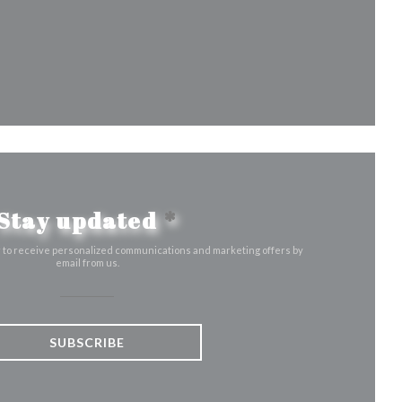
ow))
ew window))
Stay updated
*
r to receive personalized communications and marketing offers by
email from us.
SUBSCRIBE