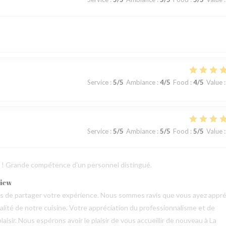
Service
:
5
/5
Ambiance
:
4
/5
Food
:
4
/5
Value
:
Service
:
5
/5
Ambiance
:
5
/5
Food
:
5
/5
Value
:
ts ! Grande compétence d'un personnel distingué.
view
mps de partager votre expérience. Nous sommes ravis que vous ayez appré
qualité de notre cuisine. Votre appréciation du professionnalisme et de
aisir. Nous espérons avoir le plaisir de vous accueillir de nouveau à La