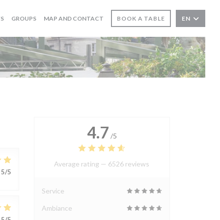
WS
GROUPS
MAP AND CONTACT
BOOK A TABLE
EN
4.7
/5
Average rating —
6526 reviews
5
/5
Service
Ambiance
5
/5