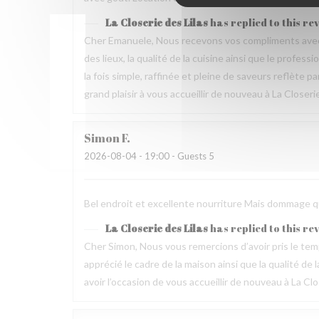
La Closerie des Lilas
has replied to this re
Cher Emanuele, Nous recevons vos compliments avec 
des lieux, la qualité de la cuisine ainsi que le profes
la fois simple, raffinée et pleine de saveurs reflète 
grand plaisir à vous accueillir de nouveau à La Closeri
Simon
F
2026-08-04
- 19:00 - Guests 5
Bel endroit et excellente nourriture Mais dommage que
La Closerie des Lilas
has replied to this re
Cher Simon, Nous vous remercions d’avoir pris le t
apprécié le cadre de la maison ainsi que la qualité 
avoir l’occasion de vous accueillir de nouveau à La Clo