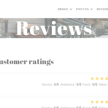
MENUS
PHOTOS
REVIE
Reviews
ustomer ratings
Service
:
5
/5
Ambiance
:
5
/5
Food
:
5
/5
Value
:
Service
:
5
/5
Ambiance
:
5
/5
Food
:
5
/5
Value
: