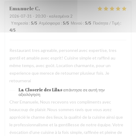
Emanuele
C
2026-07-31
- 20:30 - καλεσμένοι 2
Υπηρεσία
:
5
/5
Ατμόσφαιρα
:
5
/5
Μενού
:
5
/5
Ποιότητα / Τιμή
:
4
/5
Restaurant tres agreable, personnel avec expertise, tres
gentil et amable avec esprit! Cuisine simple et raffiné au
même temps, avec goût. Location charmante, pour un
experience que merece de retourner plusieur fois. Je
retournerai
La Closerie des Lilas
απάντησε σε αυτή την
αξιολόγηση
Cher Emanuele, Nous recevons vos compliments avec
beaucoup de plaisir. Nous sommes ravis que vous ayez
apprécié le charme des lieux, la qualité de la cuisine ainsi que
le professionnalisme et la gentillesse de notre équipe. Votre
évocation d’une cuisine à la fois simple, raffinée et pleine de