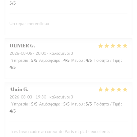
5
/5
Un repas merveilleux
OLIVIER
G
2026-08-06
- 20:00 - καλεσμένοι 3
Υπηρεσία
:
5
/5
Ατμόσφαιρα
:
4
/5
Μενού
:
4
/5
Ποιότητα / Τιμή
:
4
/5
Alain
G
2026-08-03
- 19:30 - καλεσμένοι 3
Υπηρεσία
:
5
/5
Ατμόσφαιρα
:
5
/5
Μενού
:
5
/5
Ποιότητα / Τιμή
:
4
/5
Très beau cadre au coeur de Paris et plats excellents !