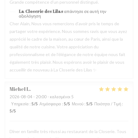
Grande compétence d'un personnel distingué.
La Closerie des Lilas
απάντησε σε αυτή την
αξιολόγηση
Cher Alain, Nous vous remercions d’avoir pris le temps de
partager votre expérience. Nous sommes ravis que vous ayez
apprécié le cadre de la maison, au cœur de Paris, ainsi que la
qualité de notre cuisine. Votre appréciation du
professionnalisme et de l’élégance de notre équipe nous fait
également très plaisir. Nous espérons avoir le plaisir de vous
accueillir de nouveau à La Closerie des Lilas ✨
Michel
L
2026-08-04
- 20:00 - καλεσμένοι 5
Υπηρεσία
:
5
/5
Ατμόσφαιρα
:
5
/5
Μενού
:
5
/5
Ποιότητα / Τιμή
:
5
/5
Dîner en famille très réussi au restaurant de la Closerie. Tous