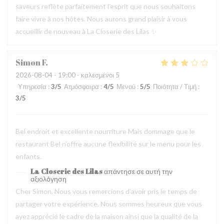
saveurs reflète parfaitement l’esprit que nous souhaitons
faire vivre à nos hôtes. Nous aurons grand plaisir à vous
accueillir de nouveau à La Closerie des Lilas ✨
Simon
F
2026-08-04
- 19:00 - καλεσμένοι 5
Υπηρεσία
:
3
/5
Ατμόσφαιρα
:
4
/5
Μενού
:
5
/5
Ποιότητα / Τιμή
:
3
/5
Bel endroit et excellente nourriture Mais dommage que le
restaurant Bel n’offre aucune flexibilité sur le menu pour les
enfants.
La Closerie des Lilas
απάντησε σε αυτή την
αξιολόγηση
Cher Simon, Nous vous remercions d’avoir pris le temps de
partager votre expérience. Nous sommes heureux que vous
ayez apprécié le cadre de la maison ainsi que la qualité de la