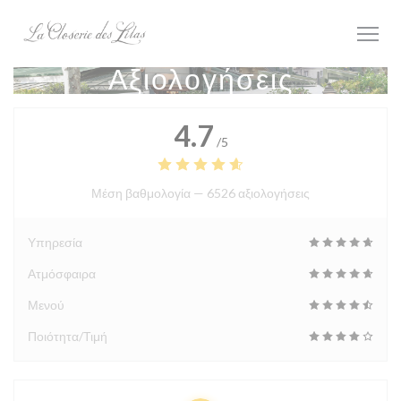
Πίνακας διαχείρισης "Μπισκότων" (Cookies)
Αξιολογήσεις
4.7
/5
Μέση βαθμολογία —
6526 αξιολογήσεις
Υπηρεσία
Ατμόσφαιρα
Μενού
Ποιότητα/Τιμή