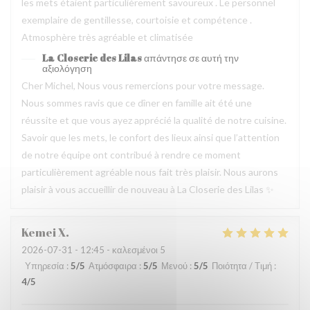
les mets étaient particulièrement savoureux . Le personnel
exemplaire de gentillesse, courtoisie et compétence .
Atmosphère très agréable et climatisée
La Closerie des Lilas
απάντησε σε αυτή την
αξιολόγηση
Cher Michel, Nous vous remercions pour votre message.
Nous sommes ravis que ce dîner en famille ait été une
réussite et que vous ayez apprécié la qualité de notre cuisine.
Savoir que les mets, le confort des lieux ainsi que l’attention
de notre équipe ont contribué à rendre ce moment
particulièrement agréable nous fait très plaisir. Nous aurons
plaisir à vous accueillir de nouveau à La Closerie des Lilas ✨
Kemei
X
2026-07-31
- 12:45 - καλεσμένοι 5
Υπηρεσία
:
5
/5
Ατμόσφαιρα
:
5
/5
Μενού
:
5
/5
Ποιότητα / Τιμή
:
4
/5