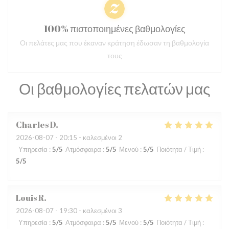
100% πιστοποιημένες βαθμολογίες
Οι πελάτες μας που έκαναν κράτηση έδωσαν τη βαθμολογία
τους
Οι βαθμολογίες πελατών μας
Charles
D
2026-08-07
- 20:15 - καλεσμένοι 2
Υπηρεσία
:
5
/5
Ατμόσφαιρα
:
5
/5
Μενού
:
5
/5
Ποιότητα / Τιμή
:
5
/5
Louis
R
2026-08-07
- 19:30 - καλεσμένοι 3
Υπηρεσία
:
5
/5
Ατμόσφαιρα
:
5
/5
Μενού
:
5
/5
Ποιότητα / Τιμή
: