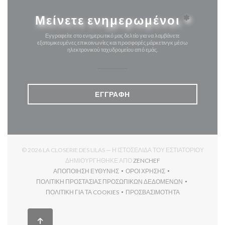
Μείνετε ενημερωμένοι
*
Εγγραφείτε στο ενημερωτικό μας δελτίο για να λαμβάνετε
εξατομικευμένες επικοινωνίες και προσφορές μάρκετινγκ μέσω
ηλεκτρονικού ταχυδρομείου από εμάς.
ΕΓΓΡΑΦΉ
© 2026 LA CLOSERIE DES LILAS — Η ΙΣΤΟΣΕΛΊΔΑ ΤΟΥ ΕΣΤΙΑΤΟΡΊΟΥ
((ΑΝΟΊΓΕΙ ΣΕ ΝΈΟ ΠΑΡ
ΔΗΜΙΟΥΡΓΉΘΗΚΕ ΑΠΌ
ZENCHEF
ΑΠΟΠΟΊΗΣΗ ΕΥΘΎΝΗΣ
ΌΡΟΙ ΧΡΉΣΗΣ
((ΑΝΟΊΓΕΙ ΣΕ ΝΈΟ ΠΑΡΆΘΥΡΟ))
((ΑΝΟΊΓΕΙ ΣΕ ΝΈΟ ΠΑΡΆΘΥ
ΠΟΛΙΤΙΚΉ ΠΡΟΣΤΑΣΊΑΣ ΠΡΟΣΩΠΙΚΏΝ ΔΕΔΟΜΈΝΩΝ
((ΑΝΟΊΓΕΙ ΣΕ ΝΈΟ ΠΑΡΆΘΥΡΟ))
ΠΟΛΙΤΙΚΉ ΓΙΑ ΤΑ COOKIES
ΠΡΟΣΒΑΣΙΜΌΤΗΤΑ
((ΑΝΟΊΓΕΙ ΣΕ ΝΈΟ ΠΑΡΆΘΥΡΟ))
((ΑΝΟΊΓΕΙ ΣΕ ΝΈΟ ΠΑΡΆΘ