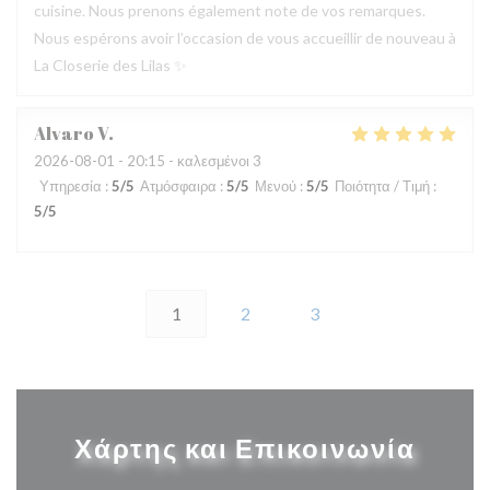
cuisine. Nous prenons également note de vos remarques.
Nous espérons avoir l’occasion de vous accueillir de nouveau à
La Closerie des Lilas ✨
Alvaro
V
2026-08-01
- 20:15 - καλεσμένοι 3
Υπηρεσία
:
5
/5
Ατμόσφαιρα
:
5
/5
Μενού
:
5
/5
Ποιότητα / Τιμή
:
5
/5
1
2
3
Χάρτης και Επικοινωνία