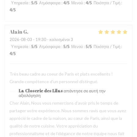
Υπηρεσία
:
5
/5
Ατμόσφαιρα
:
4
/5
Μενού
:
4
/5
Ποιότητα / Τιμή
:
4
/5
Alain
G
2026-08-03
- 19:30 - καλεσμένοι 3
Υπηρεσία
:
5
/5
Ατμόσφαιρα
:
5
/5
Μενού
:
5
/5
Ποιότητα / Τιμή
:
4
/5
Très beau cadre au coeur de Paris et plats excellents !
Grande compétence d'un personnel distingué.
La Closerie des Lilas
απάντησε σε αυτή την
αξιολόγηση
Cher Alain, Nous vous remercions d’avoir pris le temps de
partager votre expérience. Nous sommes ravis que vous ayez
apprécié le cadre de la maison, au cœur de Paris, ainsi que la
qualité de notre cuisine. Votre appréciation du
professionnalisme et de l’élégance de notre équipe nous fait