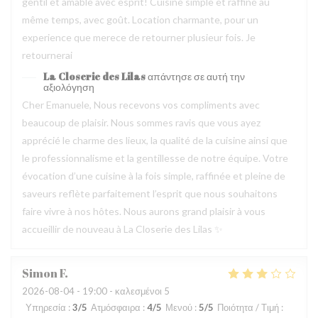
gentil et amable avec esprit! Cuisine simple et raffiné au
même temps, avec goût. Location charmante, pour un
experience que merece de retourner plusieur fois. Je
retournerai
La Closerie des Lilas
απάντησε σε αυτή την
αξιολόγηση
Cher Emanuele, Nous recevons vos compliments avec
beaucoup de plaisir. Nous sommes ravis que vous ayez
apprécié le charme des lieux, la qualité de la cuisine ainsi que
le professionnalisme et la gentillesse de notre équipe. Votre
évocation d’une cuisine à la fois simple, raffinée et pleine de
saveurs reflète parfaitement l’esprit que nous souhaitons
faire vivre à nos hôtes. Nous aurons grand plaisir à vous
accueillir de nouveau à La Closerie des Lilas ✨
Simon
F
2026-08-04
- 19:00 - καλεσμένοι 5
Υπηρεσία
:
3
/5
Ατμόσφαιρα
:
4
/5
Μενού
:
5
/5
Ποιότητα / Τιμή
: