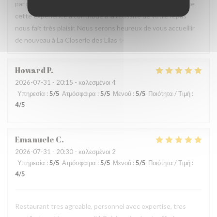
par notre équipe ainsi que la qualité de la cuisine. Savoir que
cette expérience a contribué à la réussite de votre repas
nous fait très plaisir. Nous serons heureux de vous accueillir
de nouveau à La Closerie des Lilas ✨
Howard
P
2026-07-31
- 20:15 - καλεσμένοι 4
Υπηρεσία
:
5
/5
Ατμόσφαιρα
:
5
/5
Μενού
:
5
/5
Ποιότητα / Τιμή
:
4
/5
Emanuele
C
2026-07-31
- 20:30 - καλεσμένοι 2
Υπηρεσία
:
5
/5
Ατμόσφαιρα
:
5
/5
Μενού
:
5
/5
Ποιότητα / Τιμή
:
4
/5
Restaurant tres agreable, personnel avec expertise, tres