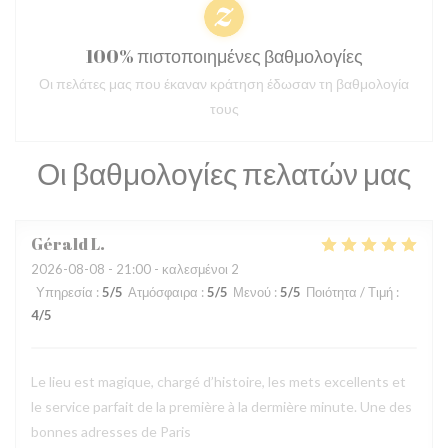
100% πιστοποιημένες βαθμολογίες
Οι πελάτες μας που έκαναν κράτηση έδωσαν τη βαθμολογία
τους
Οι βαθμολογίες πελατών μας
Gérald
L
2026-08-08
- 21:00 - καλεσμένοι 2
Υπηρεσία
:
5
/5
Ατμόσφαιρα
:
5
/5
Μενού
:
5
/5
Ποιότητα / Τιμή
:
4
/5
Le lieu est magique, chargé d’histoire, les mets excellents et
le service parfait de la première à la dermière minute. Une des
bonnes adresses de Paris