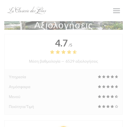
Πίνακας διαχείρισης "Μπισκότων" (Cookies)
Αξιολογήσεις
4.7
/5
Μέση βαθμολογία —
6529 αξιολογήσεις
Υπηρεσία
Ατμόσφαιρα
Μενού
Ποιότητα/Τιμή