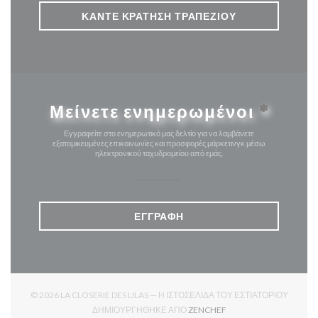
ΚΆΝΤΕ ΚΡΆΤΗΣΗ ΤΡΑΠΕΖΙΟΎ
Μείνετε ενημερωμένοι
*
Εγγραφείτε στο ενημερωτικό μας δελτίο για να λαμβάνετε
εξατομικευμένες επικοινωνίες και προσφορές μάρκετινγκ μέσω
ηλεκτρονικού ταχυδρομείου από εμάς.
ΕΓΓΡΑΦΉ
© 2026 LA CLOSERIE DES LILAS — Η ΙΣΤΟΣΕΛΊΔΑ ΤΟΥ ΕΣΤΙΑΤΟΡΊΟΥ
((ΑΝΟΊΓΕΙ ΣΕ ΝΈΟ ΠΑΡ
ΔΗΜΙΟΥΡΓΉΘΗΚΕ ΑΠΌ
ZENCHEF