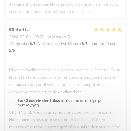
également très plaisir. Nous espérons avoir le plaisir de vous
accueillir de nouveau à La Closerie des Lilas ✨
Michel
L
2026-08-04
- 20:00 - καλεσμένοι 5
Υπηρεσία
:
5
/5
Ατμόσφαιρα
:
5
/5
Μενού
:
5
/5
Ποιότητα / Τιμή
:
5
/5
Dîner en famille très réussi au restaurant de la Closerie. Tous
les mets étaient particulièrement savoureux . Le personnel
exemplaire de gentillesse, courtoisie et compétence .
Atmosphère très agréable et climatisée
La Closerie des Lilas
απάντησε σε αυτή την
αξιολόγηση
Cher Michel, Nous vous remercions pour votre message.
Nous sommes ravis que ce dîner en famille ait été une
réussite et que vous ayez apprécié la qualité de notre cuisine.