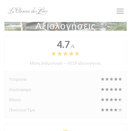
Πίνακας διαχείρισης "Μπισκότων" (Cookies)
Αξιολογήσεις
4.7
/5
Μέση βαθμολογία —
6519 αξιολογήσεις
Υπηρεσία
Ατμόσφαιρα
Μενού
Ποιότητα/Τιμή