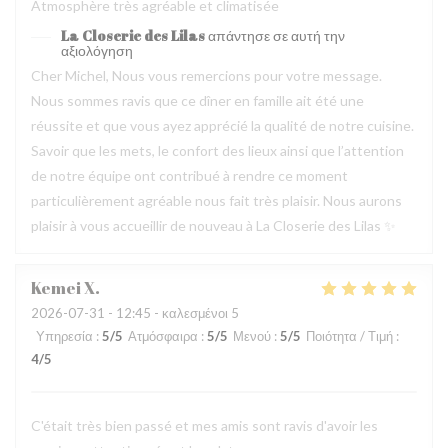
Atmosphère très agréable et climatisée
La Closerie des Lilas
απάντησε σε αυτή την
αξιολόγηση
Cher Michel, Nous vous remercions pour votre message.
Nous sommes ravis que ce dîner en famille ait été une
réussite et que vous ayez apprécié la qualité de notre cuisine.
Savoir que les mets, le confort des lieux ainsi que l’attention
de notre équipe ont contribué à rendre ce moment
particulièrement agréable nous fait très plaisir. Nous aurons
plaisir à vous accueillir de nouveau à La Closerie des Lilas ✨
Kemei
X
2026-07-31
- 12:45 - καλεσμένοι 5
Υπηρεσία
:
5
/5
Ατμόσφαιρα
:
5
/5
Μενού
:
5
/5
Ποιότητα / Τιμή
:
4
/5
C'était très bien passé et mes amis sont ravis d'avoir les