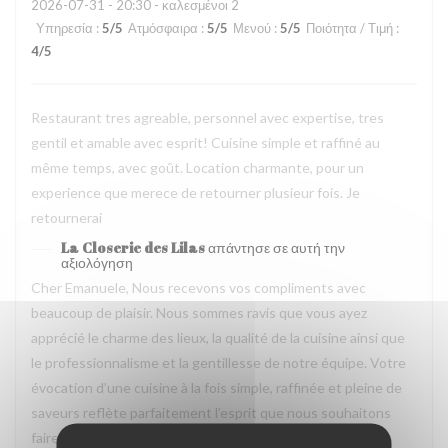
2026-07-31
- 20:30 - καλεσμένοι 2
Υπηρεσία
:
5
/5
Ατμόσφαιρα
:
5
/5
Μενού
:
5
/5
Ποιότητα / Τιμή
:
4
/5
Restaurant tres agreable, personnel avec expertise, tres
gentil et amable avec esprit! Cuisine simple et raffiné au
même temps, avec goût. Location charmante, pour un
experience que merece de retourner plusieur fois. Je
retournerai
La Closerie des Lilas
απάντησε σε αυτή την
αξιολόγηση
Cher Emanuele, Nous recevons vos compliments avec
beaucoup de plaisir. Nous sommes ravis que vous ayez
apprécié le charme des lieux, la qualité de la cuisine ainsi que
le professionnalisme et la gentillesse de notre équipe. Votre
évocation d’une cuisine à la fois simple, raffinée et pleine de
saveurs reflète parfaitement l’esprit que nous souhaitons
faire vivre à nos hôtes. Nous aurons grand plaisir à vous