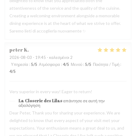
delighted to know that you appreciated both the
attentiveness of the service and the quality of the cuisine.
Creating a welcoming environment alongside a memorable
dining experience is at the heart of what we strive to offer.
Saremo lieti di accoglierla nuovamente ✨
peter
K
2026-08-03
- 19:45 - καλεσμένοι 2
Υπηρεσία
:
5
/5
Ατμόσφαιρα
:
4
/5
Μενού
:
5
/5
Ποιότητα / Τιμή
:
4
/5
Very superior in every way! Eager to return!
La Closerie des Lilas
απάντησε σε αυτή την
αξιολόγηση
Dear Peter, Thank you for sharing your experience. We are
delighted to know that every aspect of your visit met your
expectations. Your enthusiasm means a great deal to us, and
we are pleased that La Closerie des Lilas left such a positive