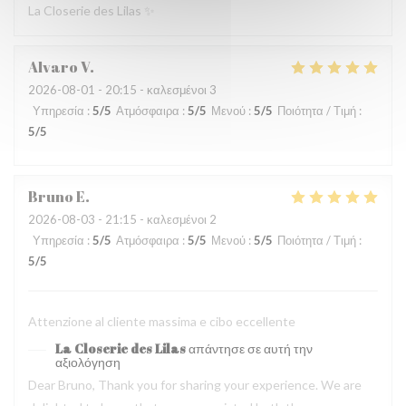
La Closerie des Lilas ✨
Alvaro
V
2026-08-01
- 20:15 - καλεσμένοι 3
Υπηρεσία
:
5
/5
Ατμόσφαιρα
:
5
/5
Μενού
:
5
/5
Ποιότητα / Τιμή
:
5
/5
Bruno
E
2026-08-03
- 21:15 - καλεσμένοι 2
Υπηρεσία
:
5
/5
Ατμόσφαιρα
:
5
/5
Μενού
:
5
/5
Ποιότητα / Τιμή
:
5
/5
Attenzione al cliente massima e cibo eccellente
La Closerie des Lilas
απάντησε σε αυτή την
αξιολόγηση
Dear Bruno, Thank you for sharing your experience. We are