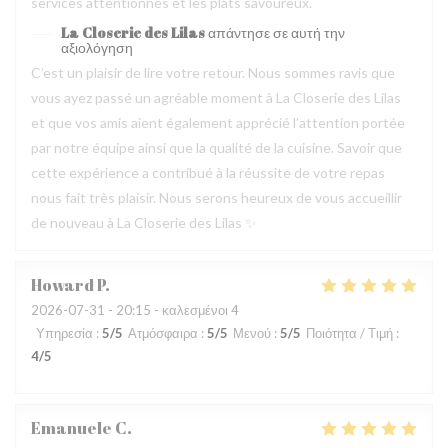
services attentionnés et les plats savoureux.
La Closerie des Lilas
απάντησε σε αυτή την
αξιολόγηση
C’est un plaisir de lire votre retour. Nous sommes ravis que
vous ayez passé un agréable moment à La Closerie des Lilas
et que vos amis aient également apprécié l’attention portée
par notre équipe ainsi que la qualité de la cuisine. Savoir que
cette expérience a contribué à la réussite de votre repas
nous fait très plaisir. Nous serons heureux de vous accueillir
de nouveau à La Closerie des Lilas ✨
Howard
P
2026-07-31
- 20:15 - καλεσμένοι 4
Υπηρεσία
:
5
/5
Ατμόσφαιρα
:
5
/5
Μενού
:
5
/5
Ποιότητα / Τιμή
:
4
/5
Emanuele
C