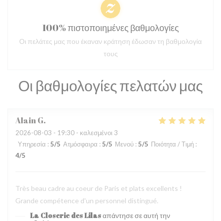
100% πιστοποιημένες βαθμολογίες
Οι πελάτες μας που έκαναν κράτηση έδωσαν τη βαθμολογία
τους
Οι βαθμολογίες πελατών μας
Alain
G
2026-08-03
- 19:30 - καλεσμένοι 3
Υπηρεσία
:
5
/5
Ατμόσφαιρα
:
5
/5
Μενού
:
5
/5
Ποιότητα / Τιμή
:
4
/5
Très beau cadre au coeur de Paris et plats excellents !
Grande compétence d'un personnel distingué.
La Closerie des Lilas
απάντησε σε αυτή την