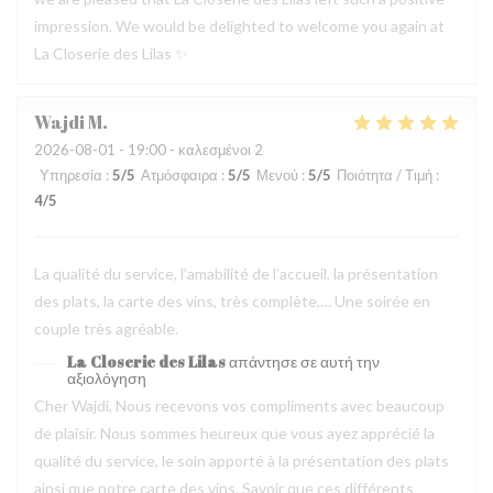
impression. We would be delighted to welcome you again at
La Closerie des Lilas ✨
Wajdi
M
2026-08-01
- 19:00 - καλεσμένοι 2
Υπηρεσία
:
5
/5
Ατμόσφαιρα
:
5
/5
Μενού
:
5
/5
Ποιότητα / Τιμή
:
4
/5
La qualité du service, l’amabilité de l’accueil, la présentation
des plats, la carte des vins, très complète,… Une soirée en
couple très agréable.
La Closerie des Lilas
απάντησε σε αυτή την
αξιολόγηση
Cher Wajdi, Nous recevons vos compliments avec beaucoup
de plaisir. Nous sommes heureux que vous ayez apprécié la
qualité du service, le soin apporté à la présentation des plats
ainsi que notre carte des vins. Savoir que ces différents