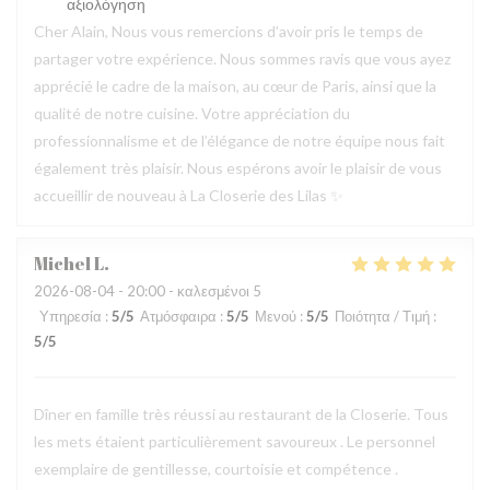
αξιολόγηση
Cher Alain, Nous vous remercions d’avoir pris le temps de
partager votre expérience. Nous sommes ravis que vous ayez
apprécié le cadre de la maison, au cœur de Paris, ainsi que la
qualité de notre cuisine. Votre appréciation du
professionnalisme et de l’élégance de notre équipe nous fait
également très plaisir. Nous espérons avoir le plaisir de vous
accueillir de nouveau à La Closerie des Lilas ✨
Michel
L
2026-08-04
- 20:00 - καλεσμένοι 5
Υπηρεσία
:
5
/5
Ατμόσφαιρα
:
5
/5
Μενού
:
5
/5
Ποιότητα / Τιμή
:
5
/5
Dîner en famille très réussi au restaurant de la Closerie. Tous
les mets étaient particulièrement savoureux . Le personnel
exemplaire de gentillesse, courtoisie et compétence .