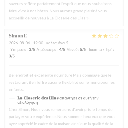
saveurs reflète parfaitement l’esprit que nous souhaitons
faire vivre à nos hôtes. Nous aurons grand plaisir à vous
accueillir de nouveau à La Closerie des Lilas ✨
Simon
F
2026-08-04
- 19:00 - καλεσμένοι 5
Υπηρεσία
:
3
/5
Ατμόσφαιρα
:
4
/5
Μενού
:
5
/5
Ποιότητα / Τιμή
:
3
/5
Bel endroit et excellente nourriture Mais dommage que le
restaurant Bel n’offre aucune flexibilité sur le menu pour les
enfants.
La Closerie des Lilas
απάντησε σε αυτή την
αξιολόγηση
Cher Simon, Nous vous remercions d’avoir pris le temps de
partager votre expérience. Nous sommes heureux que vous
ayez apprécié le cadre de la maison ainsi que la qualité de la