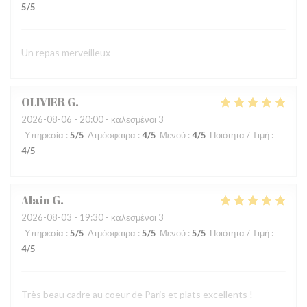
5
/5
Un repas merveilleux
OLIVIER
G
2026-08-06
- 20:00 - καλεσμένοι 3
Υπηρεσία
:
5
/5
Ατμόσφαιρα
:
4
/5
Μενού
:
4
/5
Ποιότητα / Τιμή
:
4
/5
Alain
G
2026-08-03
- 19:30 - καλεσμένοι 3
Υπηρεσία
:
5
/5
Ατμόσφαιρα
:
5
/5
Μενού
:
5
/5
Ποιότητα / Τιμή
:
4
/5
Très beau cadre au coeur de Paris et plats excellents !