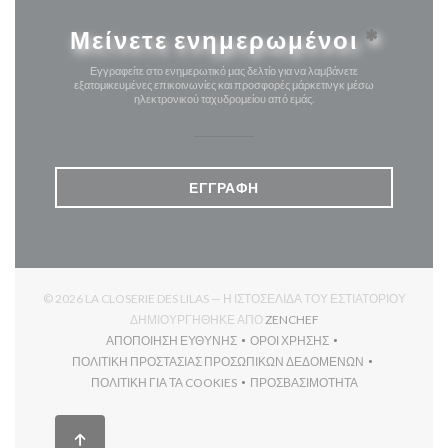
Μείνετε ενημερωμένοι
*
Εγγραφείτε στο ενημερωτικό μας δελτίο για να λαμβάνετε
εξατομικευμένες επικοινωνίες και προσφορές μάρκετινγκ μέσω
ηλεκτρονικού ταχυδρομείου από εμάς.
ΕΓΓΡΑΦΉ
© 2026 LA CLOSERIE DES LILAS — Η ΙΣΤΟΣΕΛΊΔΑ ΤΟΥ ΕΣΤΙΑΤΟΡΊΟΥ
((ΑΝΟΊΓΕΙ ΣΕ ΝΈΟ ΠΑΡ
ΔΗΜΙΟΥΡΓΉΘΗΚΕ ΑΠΌ
ZENCHEF
ΑΠΟΠΟΊΗΣΗ ΕΥΘΎΝΗΣ
ΌΡΟΙ ΧΡΉΣΗΣ
((ΑΝΟΊΓΕΙ ΣΕ ΝΈΟ ΠΑΡΆΘΥΡΟ))
((ΑΝΟΊΓΕΙ ΣΕ ΝΈΟ ΠΑΡΆΘΥ
ΠΟΛΙΤΙΚΉ ΠΡΟΣΤΑΣΊΑΣ ΠΡΟΣΩΠΙΚΏΝ ΔΕΔΟΜΈΝΩΝ
((ΑΝΟΊΓΕΙ ΣΕ ΝΈΟ ΠΑΡΆΘΥΡΟ))
ΠΟΛΙΤΙΚΉ ΓΙΑ ΤΑ COOKIES
ΠΡΟΣΒΑΣΙΜΌΤΗΤΑ
((ΑΝΟΊΓΕΙ ΣΕ ΝΈΟ ΠΑΡΆΘΥΡΟ))
((ΑΝΟΊΓΕΙ ΣΕ ΝΈΟ ΠΑΡΆΘ