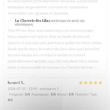
les mets étaient particulièrement savoureux . Le personnel
exemplaire de gentillesse, courtoisie et compétence .
Atmosphère très agréable et climatisée
La Closerie des Lilas
απάντησε σε αυτή την
αξιολόγηση
Cher Michel, Nous vous remercions pour votre message.
Nous sommes ravis que ce dîner en famille ait été une
réussite et que vous ayez apprécié la qualité de notre cuisine.
Savoir que les mets, le confort des lieux ainsi que l’attention
de notre équipe ont contribué à rendre ce moment
particulièrement agréable nous fait très plaisir. Nous aurons
plaisir à vous accueillir de nouveau à La Closerie des Lilas ✨
Kemei
X
2026-07-31
- 12:45 - καλεσμένοι 5
Υπηρεσία
:
5
/5
Ατμόσφαιρα
:
5
/5
Μενού
:
5
/5
Ποιότητα / Τιμή
:
4
/5