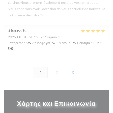
cuisine. Nous prenons également note de vos remarques.
Nous espérons avoir l’occasion de vous accueillir de nouveau à
La Closerie des Lilas ✨
Alvaro
V
2026-08-01
- 20:15 - καλεσμένοι 3
Υπηρεσία
:
5
/5
Ατμόσφαιρα
:
5
/5
Μενού
:
5
/5
Ποιότητα / Τιμή
:
5
/5
1
2
3
Χάρτης και Επικοινωνία