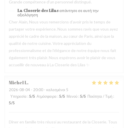
Grande compétence d'un personnel distingué.
La Closerie des Lilas
απάντησε σε αυτή την
αξιολόγηση
Cher Alain, Nous vous remercions d’avoir pris le temps de
partager votre expérience. Nous sommes ravis que vous ayez
apprécié le cadre de la maison, au cœur de Paris, ainsi que la
qualité de notre cuisine. Votre appréciation du
professionnalisme et de l’élégance de notre équipe nous fait
également très plaisir. Nous espérons avoir le plaisir de vous
accueillir de nouveau à La Closerie des Lilas ✨
Michel
L
2026-08-04
- 20:00 - καλεσμένοι 5
Υπηρεσία
:
5
/5
Ατμόσφαιρα
:
5
/5
Μενού
:
5
/5
Ποιότητα / Τιμή
:
5
/5
Dîner en famille très réussi au restaurant de la Closerie. Tous