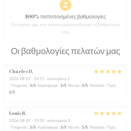
100% πιστοποιημένες βαθμολογίες
Οι πελάτες μας που έκαναν κράτηση έδωσαν τη βαθμολογία
τους
Οι βαθμολογίες πελατών μας
Charles
D
2026-08-07
- 20:15 - καλεσμένοι 2
Υπηρεσία
:
5
/5
Ατμόσφαιρα
:
5
/5
Μενού
:
5
/5
Ποιότητα / Τιμή
:
5
/5
Louis
R
2026-08-07
- 19:30 - καλεσμένοι 3
Υπηρεσία
:
5
/5
Ατμόσφαιρα
:
5
/5
Μενού
:
5
/5
Ποιότητα / Τιμή
: