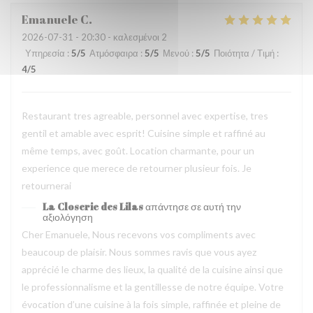
Emanuele
C
2026-07-31
- 20:30 - καλεσμένοι 2
Υπηρεσία
:
5
/5
Ατμόσφαιρα
:
5
/5
Μενού
:
5
/5
Ποιότητα / Τιμή
:
4
/5
Restaurant tres agreable, personnel avec expertise, tres
gentil et amable avec esprit! Cuisine simple et raffiné au
même temps, avec goût. Location charmante, pour un
experience que merece de retourner plusieur fois. Je
retournerai
La Closerie des Lilas
απάντησε σε αυτή την
αξιολόγηση
Cher Emanuele, Nous recevons vos compliments avec
beaucoup de plaisir. Nous sommes ravis que vous ayez
apprécié le charme des lieux, la qualité de la cuisine ainsi que
le professionnalisme et la gentillesse de notre équipe. Votre
évocation d’une cuisine à la fois simple, raffinée et pleine de