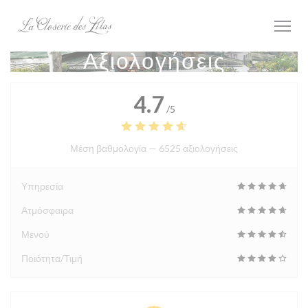
Πίνακας διαχείρισης "Μπισκότων" (Cookies)
Αξιολογήσεις
4.7
/5
Μέση βαθμολογία —
6525 αξιολογήσεις
Υπηρεσία
Ατμόσφαιρα
Μενού
Ποιότητα/Τιμή