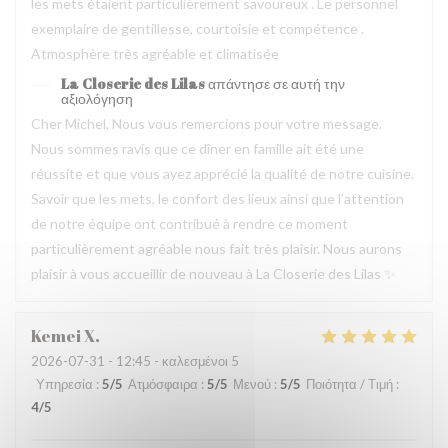
les mets étaient particulièrement savoureux . Le personnel
exemplaire de gentillesse, courtoisie et compétence .
Atmosphère très agréable et climatisée
La Closerie des Lilas
απάντησε σε αυτή την
αξιολόγηση
Cher Michel, Nous vous remercions pour votre message.
Nous sommes ravis que ce dîner en famille ait été une
réussite et que vous ayez apprécié la qualité de notre cuisine.
Savoir que les mets, le confort des lieux ainsi que l’attention
de notre équipe ont contribué à rendre ce moment
particulièrement agréable nous fait très plaisir. Nous aurons
plaisir à vous accueillir de nouveau à La Closerie des Lilas ✨
Kemei
X
2026-07-31
- 12:45 - καλεσμένοι 5
Υπηρεσία
:
5
/5
Ατμόσφαιρα
:
5
/5
Μενού
:
5
/5
Ποιότητα / Τιμή
:
4
/5