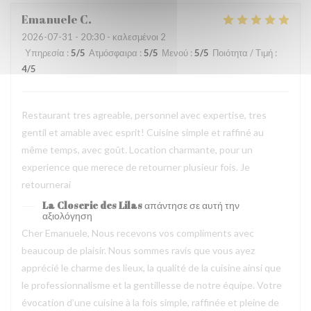
Emanuele
C
2026-07-31
- 20:30 - καλεσμένοι 2
Υπηρεσία
:
5
/5
Ατμόσφαιρα
:
5
/5
Μενού
:
5
/5
Ποιότητα / Τιμή
:
4
/5
Restaurant tres agreable, personnel avec expertise, tres
gentil et amable avec esprit! Cuisine simple et raffiné au
même temps, avec goût. Location charmante, pour un
experience que merece de retourner plusieur fois. Je
retournerai
La Closerie des Lilas
απάντησε σε αυτή την
αξιολόγηση
Cher Emanuele, Nous recevons vos compliments avec
beaucoup de plaisir. Nous sommes ravis que vous ayez
apprécié le charme des lieux, la qualité de la cuisine ainsi que
le professionnalisme et la gentillesse de notre équipe. Votre
évocation d’une cuisine à la fois simple, raffinée et pleine de