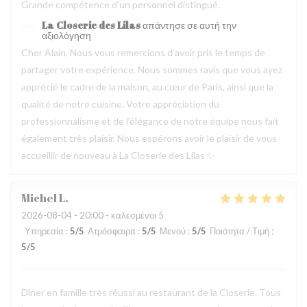
Grande compétence d'un personnel distingué.
La Closerie des Lilas
απάντησε σε αυτή την
αξιολόγηση
Cher Alain, Nous vous remercions d’avoir pris le temps de
partager votre expérience. Nous sommes ravis que vous ayez
apprécié le cadre de la maison, au cœur de Paris, ainsi que la
qualité de notre cuisine. Votre appréciation du
professionnalisme et de l’élégance de notre équipe nous fait
également très plaisir. Nous espérons avoir le plaisir de vous
accueillir de nouveau à La Closerie des Lilas ✨
Michel
L
2026-08-04
- 20:00 - καλεσμένοι 5
Υπηρεσία
:
5
/5
Ατμόσφαιρα
:
5
/5
Μενού
:
5
/5
Ποιότητα / Τιμή
:
5
/5
Dîner en famille très réussi au restaurant de la Closerie. Tous