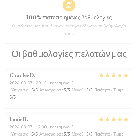
100% πιστοποιημένες βαθμολογίες
Οι πελάτες μας που έκαναν κράτηση έδωσαν τη βαθμολογία
τους
Οι βαθμολογίες πελατών μας
Charles
D
2026-08-07
- 20:15 - καλεσμένοι 2
Υπηρεσία
:
5
/5
Ατμόσφαιρα
:
5
/5
Μενού
:
5
/5
Ποιότητα / Τιμή
:
5
/5
Louis
R
2026-08-07
- 19:30 - καλεσμένοι 3
Υπηρεσία
:
5
/5
Ατμόσφαιρα
:
5
/5
Μενού
:
5
/5
Ποιότητα / Τιμή
: