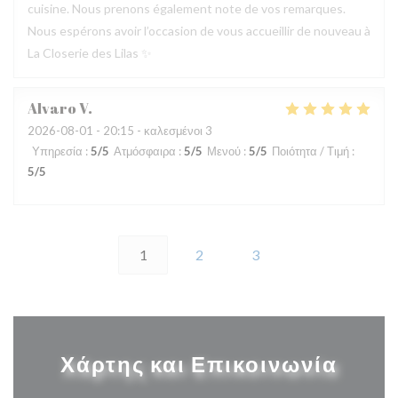
cuisine. Nous prenons également note de vos remarques.
Nous espérons avoir l’occasion de vous accueillir de nouveau à
La Closerie des Lilas ✨
Alvaro
V
2026-08-01
- 20:15 - καλεσμένοι 3
Υπηρεσία
:
5
/5
Ατμόσφαιρα
:
5
/5
Μενού
:
5
/5
Ποιότητα / Τιμή
:
5
/5
1
2
3
Χάρτης και Επικοινωνία