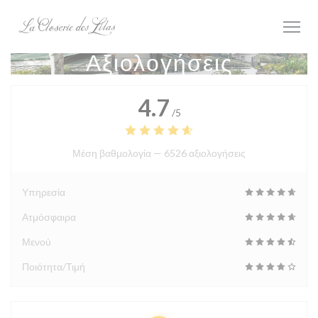
Πίνακας διαχείρισης "Μπισκότων" (Cookies)
Αξιολογήσεις
4.7
/5
Μέση βαθμολογία —
6526 αξιολογήσεις
Υπηρεσία
Ατμόσφαιρα
Μενού
Ποιότητα/Τιμή