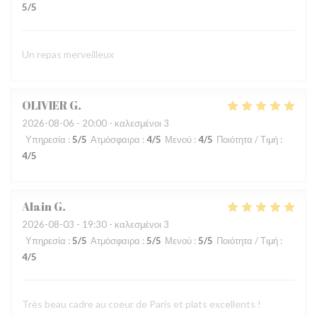
5
/5
Un repas merveilleux
OLIVIER
G
2026-08-06
- 20:00 - καλεσμένοι 3
Υπηρεσία
:
5
/5
Ατμόσφαιρα
:
4
/5
Μενού
:
4
/5
Ποιότητα / Τιμή
:
4
/5
Alain
G
2026-08-03
- 19:30 - καλεσμένοι 3
Υπηρεσία
:
5
/5
Ατμόσφαιρα
:
5
/5
Μενού
:
5
/5
Ποιότητα / Τιμή
:
4
/5
Très beau cadre au coeur de Paris et plats excellents !