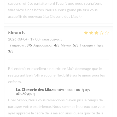
saveurs reflète parfaitement l’esprit que nous souhaitons
faire vivre à nos hôtes. Nous aurons grand plaisir à vous
accueillir de nouveau à La Closerie des Lilas ✨
Simon
F
2026-08-04
- 19:00 - καλεσμένοι 5
Υπηρεσία
:
3
/5
Ατμόσφαιρα
:
4
/5
Μενού
:
5
/5
Ποιότητα / Τιμή
:
3
/5
Bel endroit et excellente nourriture Mais dommage que le
restaurant Bel n’offre aucune flexibilité sur le menu pour les
enfants.
La Closerie des Lilas
απάντησε σε αυτή την
αξιολόγηση
Cher Simon, Nous vous remercions d’avoir pris le temps de
partager votre expérience. Nous sommes heureux que vous
ayez apprécié le cadre de la maison ainsi que la qualité de la