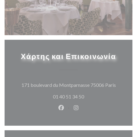
Χάρτης και Επικοινωνία
((ανοίγει
171 boulevard du Montparnasse 75006 Paris
01 40 51 34 50
Facebook ((ανοίγει σε νέο παρά
Instagram ((ανοίγει σε νέ