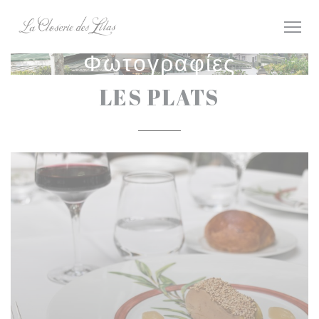
Πίνακας διαχείρισης "Μπισκότων" (Cookies)
Φωτογραφίες
LES PLATS