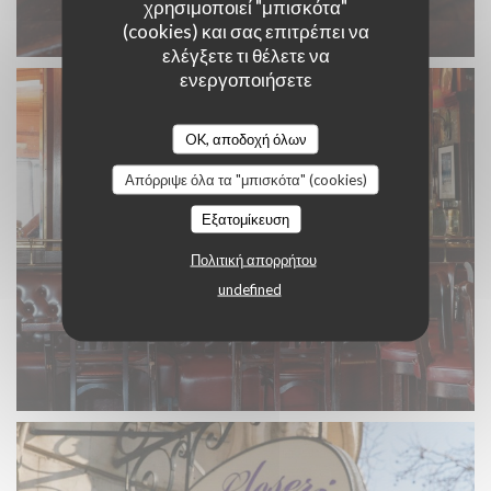
χρησιμοποιεί "μπισκότα"
(cookies) και σας επιτρέπει να
ελέγξετε τι θέλετε να
ενεργοποιήσετε
OK, αποδοχή όλων
Απόρριψε όλα τα "μπισκότα" (cookies)
Εξατομίκευση
Πολιτική απορρήτου
undefined