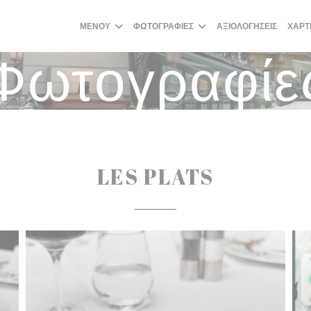
ΜΕΝΟΎ
ΦΩΤΟΓΡΑΦΊΕΣ
ΑΞΙΟΛΟΓΉΣΕΙΣ
ΧΆΡΤ
Φωτογραφίε
LES PLATS