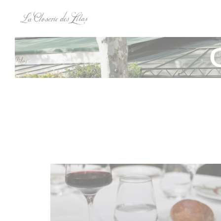
Πίνακας διαχείρισης "Μπισκότων" (Cookies)