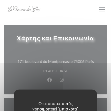
Πίνακας διαχείρισης "Μπισκότων" (Cookies)
Χάρτης και Επικοινωνία
((ανοίγει
171 boulevard du Montparnasse 75006 Paris
01 40 51 34 50
Facebook ((ανοίγει σε νέο παρά
Instagram ((ανοίγει σε νέ
Ο ιστότοπος αυτός
χρησιμοποιεί "μπισκότα"