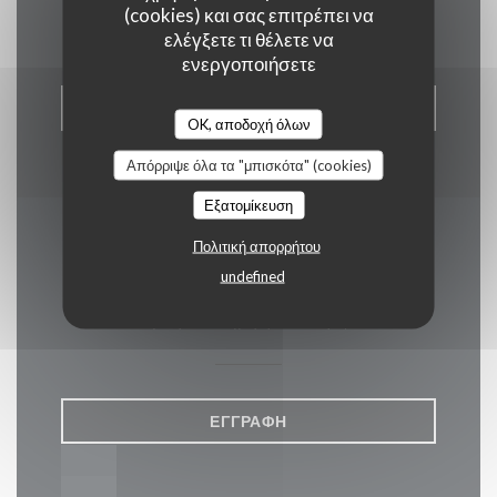
Επικοινωνήστε μαζί μας
(cookies) και σας επιτρέπει να
ελέγξετε τι θέλετε να
ενεργοποιήσετε
ΚΆΝΤΕ ΚΡΆΤΗΣΗ ΤΡΑΠΕΖΙΟΎ
OK, αποδοχή όλων
Απόρριψε όλα τα "μπισκότα" (cookies)
Εξατομίκευση
Πολιτική απορρήτου
Μείνετε ενημερωμένοι
*
undefined
Εγγραφείτε στο ενημερωτικό μας δελτίο για να λαμβάνετε
εξατομικευμένες επικοινωνίες και προσφορές μάρκετινγκ μέσω
ηλεκτρονικού ταχυδρομείου από εμάς.
ΕΓΓΡΑΦΉ