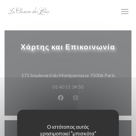
Πίνακας διαχείρισης "Μπισκότων" (Cookies)
Χάρτης και Επικοινωνία
((ανοίγει
171 boulevard du Montparnasse 75006 Paris
01 40 51 34 50
Facebook ((ανοίγει σε νέο παρά
Instagram ((ανοίγει σε νέ
Ο ιστότοπος αυτός
χρησιμοποιεί "μπισκότα"