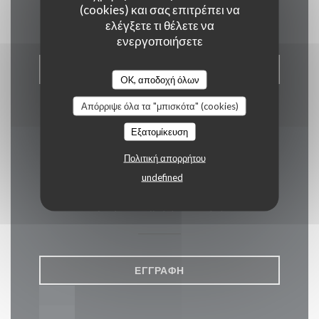
Επικοινωνήστε μαζί μας
(cookies) και σας επιτρέπει να
ελέγξετε τι θέλετε να
ενεργοποιήσετε
ΚΆΝΤΕ ΚΡΆΤΗΣΗ ΤΡΑΠΕΖΙΟΎ
OK, αποδοχή όλων
Απόρριψε όλα τα "μπισκότα" (cookies)
Εξατομίκευση
Πολιτική απορρήτου
Μείνετε ενημερωμένοι
*
undefined
Εγγραφείτε στο ενημερωτικό μας δελτίο για να λαμβάνετε
εξατομικευμένες επικοινωνίες και προσφορές μάρκετινγκ μέσω
ηλεκτρονικού ταχυδρομείου από εμάς.
ΕΓΓΡΑΦΉ