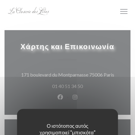
Πίνακας διαχείρισης "Μπισκότων" (Cookies)
Χάρτης και Επικοινωνία
((ανοίγει
171 boulevard du Montparnasse 75006 Paris
01 40 51 34 50
Facebook ((ανοίγει σε νέο παρά
Instagram ((ανοίγει σε νέ
Ο ιστότοπος αυτός
χρησιμοποιεί "μπισκότα"