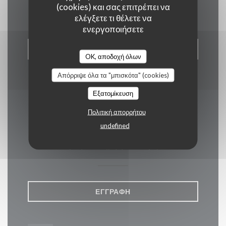
Επικοινωνήστε μαζί μας
(cookies) και σας επιτρέπει να
ελέγξετε τι θέλετε να
ενεργοποιήσετε
ΚΆΝΤΕ ΚΡΆΤΗΣΗ ΤΡΑΠΕΖΙΟΎ
OK, αποδοχή όλων
Απόρριψε όλα τα "μπισκότα" (cookies)
Εξατομίκευση
Πολιτική απορρήτου
Μείνετε ενημερωμένοι
*
undefined
Εγγραφείτε στο ενημερωτικό μας δελτίο για να λαμβάνετε
εξατομικευμένες επικοινωνίες και προσφορές μάρκετινγκ μέσω
ηλεκτρονικού ταχυδρομείου από εμάς.
ΕΓΓΡΑΦΉ