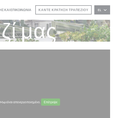
ΗΣ ΚΑΙ ΕΠΙΚΟΙΝΩΝΊΑ
ΚΆΝΤΕ ΚΡΆΤΗΣΗ ΤΡΑΠΕΖΙΟΎ
EL
ζί μας
Map είναι απενεργοποιημένο.
Επέτρεψε