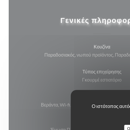
Γενικές πληροφο
Κουζίνα
Παραδοσιακός, νωπού προϊόντος, Παραδο
Τύπος επιχείρησης
Γκουρμέ εστιατόριο
Υπηρεσίες
Βεράντα, Wi-fi, Κλιματισμός, , Απενεργοπ
Ο ιστότοπος αυτός
Μέθοδοι πληρωμής
O
Ένωση Πληρωμή, Μετρητά, Visa, Ameri