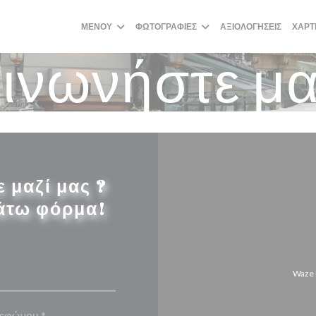
ΜΕΝΟΎ
ΦΩΤΟΓΡΑΦΊΕΣ
ΑΞΙΟΛΟΓΉΣΕΙΣ
ΧΆΡΤ
ινωνήστε μα
 μαζί μας ?
άτω φόρμα!
Waze 