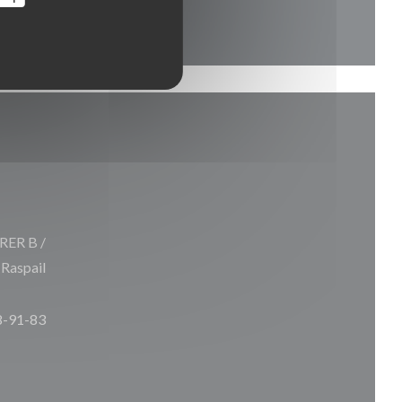
 RER B /
 Raspail
8-91-83