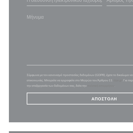
Σύμφωνα με τον κανονισμό προστασίας δεδομένων (GDPR), έχετε το δικαίωμα να α
επικοινωνίες. Μπορείτε να εγγραφείτε στο Μητρώο του Άρθρου 11:
dpa.gr
. Για πε
την επεξεργασία των δεδομένων σας, δείτε την
πολιτική απορρήτου
.