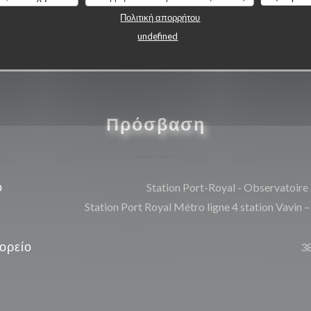
Πολιτική απορρήτου
undefined
Πρόσβαση
ό
Station Port-Royal - Observatoire
Station Port Royal Métro ligne 4 station Vavin –
ορείο
3