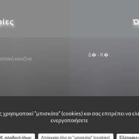
ρίες
Ώ
Δ�
-
Κ�
σιακή κουζίνα
οιημένη πρόσβαση
 χρησιμοποιεί "μπισκότα" (cookies) και σας επιτρέπει να ελέ
ενεργοποιήσετε
K, αποδοχή όλων
Απόρριψε όλα τα "μπισκότα" (cookies)
Εξατομίκε
can Express